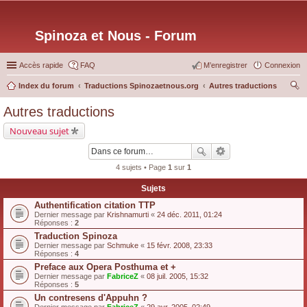
Spinoza et Nous - Forum
Accès rapide
FAQ
M’enregistrer
Connexion
Index du forum
Traductions Spinozaetnous.org
Autres traductions
ec
Autres traductions
her
Nouveau sujet
ch
er
4 sujets • Page
1
sur
1
Sujets
Authentification citation TTP
Dernier message par
Krishnamurti
«
24 déc. 2011, 01:24
Réponses :
2
Traduction Spinoza
Dernier message par
Schmuke
«
15 févr. 2008, 23:33
Réponses :
4
Preface aux Opera Posthuma et +
Dernier message par
FabriceZ
«
08 juil. 2005, 15:32
Réponses :
5
Un contresens d'Appuhn ?