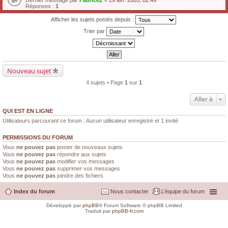
Dernier message par
FabriceZ
«
29 avr. 2005, 02:49
Réponses :
1
Afficher les sujets postés depuis :
Trier par
Nouveau sujet
4 sujets • Page
1
sur
1
Aller à
QUI EST EN LIGNE
Utilisateurs parcourant ce forum : Aucun utilisateur enregistré et 1 invité
PERMISSIONS DU FORUM
Vous
ne pouvez pas
poster de nouveaux sujets
Vous
ne pouvez pas
répondre aux sujets
Vous
ne pouvez pas
modifier vos messages
Vous
ne pouvez pas
supprimer vos messages
Vous
ne pouvez pas
joindre des fichiers
Index du forum
Nous contacter
L’équipe du forum
Développé par
phpBB
® Forum Software © phpBB Limited
Traduit par
phpBB-fr.com