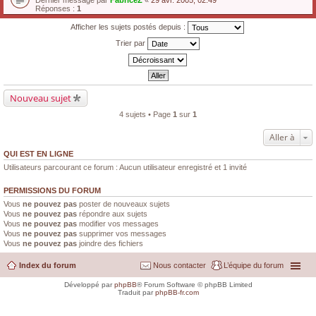
Dernier message par
FabriceZ
«
29 avr. 2005, 02:49
Réponses :
1
Afficher les sujets postés depuis :
Trier par
Nouveau sujet
4 sujets • Page
1
sur
1
Aller à
QUI EST EN LIGNE
Utilisateurs parcourant ce forum : Aucun utilisateur enregistré et 1 invité
PERMISSIONS DU FORUM
Vous
ne pouvez pas
poster de nouveaux sujets
Vous
ne pouvez pas
répondre aux sujets
Vous
ne pouvez pas
modifier vos messages
Vous
ne pouvez pas
supprimer vos messages
Vous
ne pouvez pas
joindre des fichiers
Index du forum
Nous contacter
L’équipe du forum
Développé par
phpBB
® Forum Software © phpBB Limited
Traduit par
phpBB-fr.com