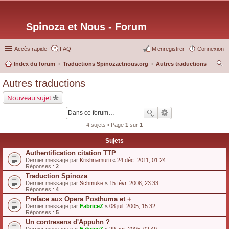
Spinoza et Nous - Forum
Accès rapide
FAQ
M’enregistrer
Connexion
Index du forum
Traductions Spinozaetnous.org
Autres traductions
ec
Autres traductions
her
Nouveau sujet
ch
er
4 sujets • Page
1
sur
1
Sujets
Authentification citation TTP
Dernier message par
Krishnamurti
«
24 déc. 2011, 01:24
Réponses :
2
Traduction Spinoza
Dernier message par
Schmuke
«
15 févr. 2008, 23:33
Réponses :
4
Preface aux Opera Posthuma et +
Dernier message par
FabriceZ
«
08 juil. 2005, 15:32
Réponses :
5
Un contresens d'Appuhn ?