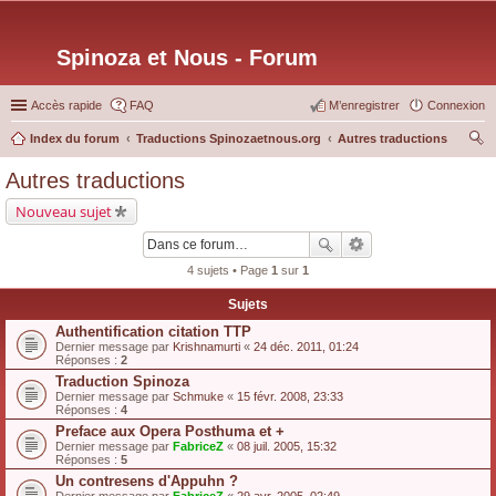
Spinoza et Nous - Forum
Accès rapide
FAQ
M’enregistrer
Connexion
Index du forum
Traductions Spinozaetnous.org
Autres traductions
ec
Autres traductions
her
Nouveau sujet
ch
er
4 sujets • Page
1
sur
1
Sujets
Authentification citation TTP
Dernier message par
Krishnamurti
«
24 déc. 2011, 01:24
Réponses :
2
Traduction Spinoza
Dernier message par
Schmuke
«
15 févr. 2008, 23:33
Réponses :
4
Preface aux Opera Posthuma et +
Dernier message par
FabriceZ
«
08 juil. 2005, 15:32
Réponses :
5
Un contresens d'Appuhn ?