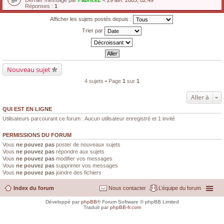
Dernier message par
FabriceZ
«
29 avr. 2005, 02:49
Réponses :
1
Afficher les sujets postés depuis :
Trier par
Nouveau sujet
4 sujets • Page
1
sur
1
Aller à
QUI EST EN LIGNE
Utilisateurs parcourant ce forum : Aucun utilisateur enregistré et 1 invité
PERMISSIONS DU FORUM
Vous
ne pouvez pas
poster de nouveaux sujets
Vous
ne pouvez pas
répondre aux sujets
Vous
ne pouvez pas
modifier vos messages
Vous
ne pouvez pas
supprimer vos messages
Vous
ne pouvez pas
joindre des fichiers
Index du forum
Nous contacter
L’équipe du forum
Développé par
phpBB
® Forum Software © phpBB Limited
Traduit par
phpBB-fr.com