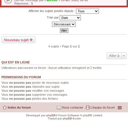
Dernier message par
FabriceZ
«
29 avr. 2005, 02:49
Réponses :
1
Afficher les sujets postés depuis :
Trier par
Nouveau sujet
4 sujets • Page
1
sur
1
Aller à
QUI EST EN LIGNE
Utilisateurs parcourant ce forum : Aucun utilisateur enregistré et 2 invités
PERMISSIONS DU FORUM
Vous
ne pouvez pas
poster de nouveaux sujets
Vous
ne pouvez pas
répondre aux sujets
Vous
ne pouvez pas
modifier vos messages
Vous
ne pouvez pas
supprimer vos messages
Vous
ne pouvez pas
joindre des fichiers
Index du forum
Nous contacter
L’équipe du forum
Développé par
phpBB
® Forum Software © phpBB Limited
Traduit par
phpBB-fr.com