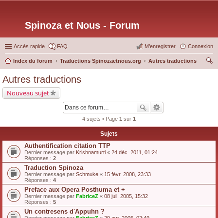
Spinoza et Nous - Forum
Accès rapide
FAQ
M’enregistrer
Connexion
Index du forum
Traductions Spinozaetnous.org
Autres traductions
ec
Autres traductions
her
Nouveau sujet
ch
er
4 sujets • Page
1
sur
1
Sujets
Authentification citation TTP
Dernier message par
Krishnamurti
«
24 déc. 2011, 01:24
Réponses :
2
Traduction Spinoza
Dernier message par
Schmuke
«
15 févr. 2008, 23:33
Réponses :
4
Preface aux Opera Posthuma et +
Dernier message par
FabriceZ
«
08 juil. 2005, 15:32
Réponses :
5
Un contresens d'Appuhn ?