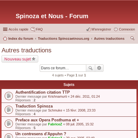
Spinoza et Nous - Forum
Accès rapide
FAQ
M’enregistrer
Connexion
Index du forum
Traductions Spinozaetnous.org
Autres traductions
ec
Autres traductions
her
Nouveau sujet
ch
er
4 sujets • Page
1
sur
1
Sujets
Authentification citation TTP
Dernier message par
Krishnamurti
«
24 déc. 2011, 01:24
Réponses :
2
Traduction Spinoza
Dernier message par
Schmuke
«
15 févr. 2008, 23:33
Réponses :
4
Preface aux Opera Posthuma et +
Dernier message par
FabriceZ
«
08 juil. 2005, 15:32
Réponses :
5
Un contresens d'Appuhn ?