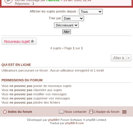
Dernier message par
FabriceZ
«
29 avr. 2005, 02:49
Réponses :
1
Afficher les sujets postés depuis :
Trier par
Nouveau sujet
4 sujets • Page
1
sur
1
Aller à
QUI EST EN LIGNE
Utilisateurs parcourant ce forum : Aucun utilisateur enregistré et 1 invité
PERMISSIONS DU FORUM
Vous
ne pouvez pas
poster de nouveaux sujets
Vous
ne pouvez pas
répondre aux sujets
Vous
ne pouvez pas
modifier vos messages
Vous
ne pouvez pas
supprimer vos messages
Vous
ne pouvez pas
joindre des fichiers
Index du forum
Nous contacter
L’équipe du forum
Développé par
phpBB
® Forum Software © phpBB Limited
Traduit par
phpBB-fr.com