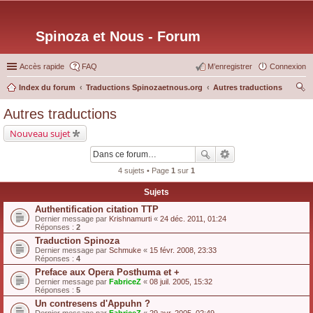
Spinoza et Nous - Forum
Accès rapide
FAQ
M’enregistrer
Connexion
Index du forum
Traductions Spinozaetnous.org
Autres traductions
ec
Autres traductions
her
Nouveau sujet
ch
er
4 sujets • Page
1
sur
1
Sujets
Authentification citation TTP
Dernier message par
Krishnamurti
«
24 déc. 2011, 01:24
Réponses :
2
Traduction Spinoza
Dernier message par
Schmuke
«
15 févr. 2008, 23:33
Réponses :
4
Preface aux Opera Posthuma et +
Dernier message par
FabriceZ
«
08 juil. 2005, 15:32
Réponses :
5
Un contresens d'Appuhn ?