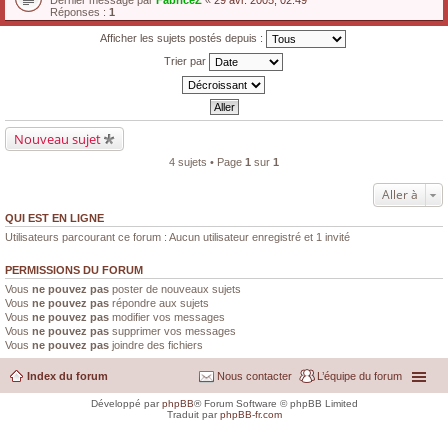
Dernier message par
FabriceZ
«
29 avr. 2005, 02:49
Réponses :
1
Afficher les sujets postés depuis :
Trier par
Nouveau sujet
4 sujets • Page
1
sur
1
Aller à
QUI EST EN LIGNE
Utilisateurs parcourant ce forum : Aucun utilisateur enregistré et 1 invité
PERMISSIONS DU FORUM
Vous
ne pouvez pas
poster de nouveaux sujets
Vous
ne pouvez pas
répondre aux sujets
Vous
ne pouvez pas
modifier vos messages
Vous
ne pouvez pas
supprimer vos messages
Vous
ne pouvez pas
joindre des fichiers
Index du forum
Nous contacter
L’équipe du forum
Développé par
phpBB
® Forum Software © phpBB Limited
Traduit par
phpBB-fr.com