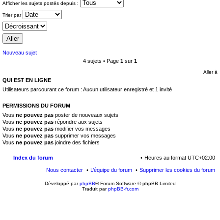
Afficher les sujets postés depuis :
Trier par
Nouveau sujet
4 sujets • Page
1
sur
1
Aller à
QUI EST EN LIGNE
Utilisateurs parcourant ce forum : Aucun utilisateur enregistré et 1 invité
PERMISSIONS DU FORUM
Vous
ne pouvez pas
poster de nouveaux sujets
Vous
ne pouvez pas
répondre aux sujets
Vous
ne pouvez pas
modifier vos messages
Vous
ne pouvez pas
supprimer vos messages
Vous
ne pouvez pas
joindre des fichiers
Index du forum
Heures au format
UTC+02:00
Nous contacter
L’équipe du forum
Supprimer les cookies du forum
Développé par
phpBB
® Forum Software © phpBB Limited
Traduit par
phpBB-fr.com