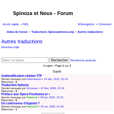
Spinoza et Nous - Forum
Accès rapide
FAQ
M’enregistrer
Connexion
Index du forum
Traductions Spinozaetnous.org
Autres traductions
ec
Autres traductions
her
Nouveau sujet
ch
er
Rechercher
Recherche avancée
4 sujets • Page
1
sur
1
Sujets
Authentification citation TTP
Dernier message par
Krishnamurti
«
24 déc. 2011, 01:24
Réponses :
2
Traduction Spinoza
Dernier message par
Schmuke
«
15 févr. 2008, 23:33
Réponses :
4
Preface aux Opera Posthuma et +
Dernier message par
FabriceZ
«
08 juil. 2005, 15:32
Réponses :
5
Un contresens d'Appuhn ?
Dernier message par
FabriceZ
«
29 avr. 2005, 02:49
Réponses :
1