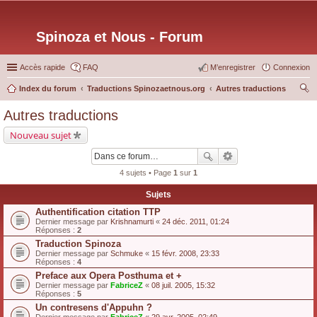
Spinoza et Nous - Forum
Accès rapide
FAQ
M’enregistrer
Connexion
Index du forum
Traductions Spinozaetnous.org
Autres traductions
ec
Autres traductions
her
Nouveau sujet
ch
er
4 sujets • Page
1
sur
1
Sujets
Authentification citation TTP
Dernier message par
Krishnamurti
«
24 déc. 2011, 01:24
Réponses :
2
Traduction Spinoza
Dernier message par
Schmuke
«
15 févr. 2008, 23:33
Réponses :
4
Preface aux Opera Posthuma et +
Dernier message par
FabriceZ
«
08 juil. 2005, 15:32
Réponses :
5
Un contresens d'Appuhn ?