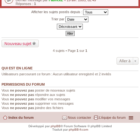
Dernier message par
FabriceZ
«
29 avr. 2005, 02:49
Réponses :
1
Afficher les sujets postés depuis :
Trier par
Nouveau sujet
4 sujets • Page
1
sur
1
Aller à
QUI EST EN LIGNE
Utilisateurs parcourant ce forum : Aucun utilisateur enregistré et 2 invités
PERMISSIONS DU FORUM
Vous
ne pouvez pas
poster de nouveaux sujets
Vous
ne pouvez pas
répondre aux sujets
Vous
ne pouvez pas
modifier vos messages
Vous
ne pouvez pas
supprimer vos messages
Vous
ne pouvez pas
joindre des fichiers
Index du forum
Nous contacter
L’équipe du forum
Développé par
phpBB
® Forum Software © phpBB Limited
Traduit par
phpBB-fr.com