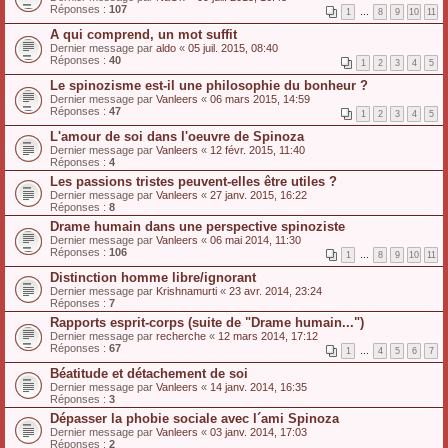
Réponses :
107
1
…
8
9
10
11
A qui comprend, un mot suffit
Dernier message par
aldo
«
05 juil. 2015, 08:40
Réponses :
40
1
2
3
4
5
Le spinozisme est-il une philosophie du bonheur ?
Dernier message par
Vanleers
«
06 mars 2015, 14:59
Réponses :
47
1
2
3
4
5
L'amour de soi dans l'oeuvre de Spinoza
Dernier message par
Vanleers
«
12 févr. 2015, 11:40
Réponses :
4
Les passions tristes peuvent-elles être utiles ?
Dernier message par
Vanleers
«
27 janv. 2015, 16:22
Réponses :
8
Drame humain dans une perspective spinoziste
Dernier message par
Vanleers
«
06 mai 2014, 11:30
Réponses :
106
1
…
8
9
10
11
Distinction homme libre/ignorant
Dernier message par
Krishnamurti
«
23 avr. 2014, 23:24
Réponses :
7
Rapports esprit-corps (suite de "Drame humain...")
Dernier message par
recherche
«
12 mars 2014, 17:12
Réponses :
67
1
…
4
5
6
7
Béatitude et détachement de soi
Dernier message par
Vanleers
«
14 janv. 2014, 16:35
Réponses :
3
Dépasser la phobie sociale avec l´ami Spinoza
Dernier message par
Vanleers
«
03 janv. 2014, 17:03
Réponses :
2