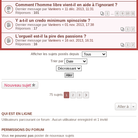
Comment l'homme libre vient-il en aide à l'ignorant ?
Dernier message par
Vanleers
«
11 déc. 2013, 11:31
Réponses :
101
1
…
8
9
10
11
Y a-t-il un credo minimum spinoziste ?
Dernier message par
Vanleers
«
01 nov. 2013, 17:38
Réponses :
17
1
2
L'orgueil est-il la pire des passions ?
Dernier message par
Vanleers
«
16 oct. 2013, 16:31
Réponses :
16
1
2
Afficher les sujets postés depuis :
Trier par
Nouveau sujet
75 sujets
1
2
3
Aller à
QUI EST EN LIGNE
Utilisateurs parcourant ce forum : Aucun utilisateur enregistré et 1 invité
PERMISSIONS DU FORUM
Vous
ne pouvez pas
poster de nouveaux sujets