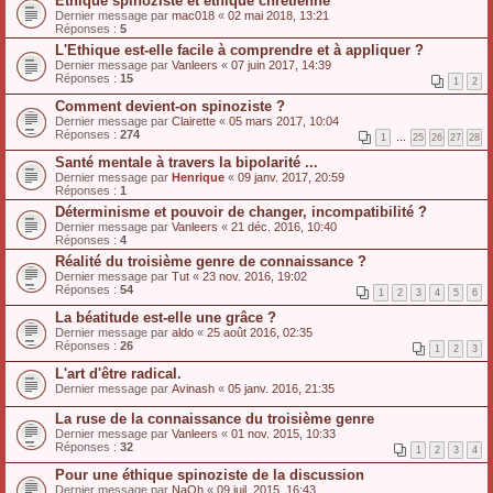
Ethique spinoziste et éthique chrétienne
Dernier message par
mac018
«
02 mai 2018, 13:21
Réponses :
5
L'Ethique est-elle facile à comprendre et à appliquer ?
Dernier message par
Vanleers
«
07 juin 2017, 14:39
Réponses :
15
1
2
Comment devient-on spinoziste ?
Dernier message par
Clairette
«
05 mars 2017, 10:04
Réponses :
274
1
…
25
26
27
28
Santé mentale à travers la bipolarité ...
Dernier message par
Henrique
«
09 janv. 2017, 20:59
Réponses :
1
Déterminisme et pouvoir de changer, incompatibilité ?
Dernier message par
Vanleers
«
21 déc. 2016, 10:40
Réponses :
4
Réalité du troisième genre de connaissance ?
Dernier message par
Tut
«
23 nov. 2016, 19:02
Réponses :
54
1
2
3
4
5
6
La béatitude est-elle une grâce ?
Dernier message par
aldo
«
25 août 2016, 02:35
Réponses :
26
1
2
3
L'art d'être radical.
Dernier message par
Avinash
«
05 janv. 2016, 21:35
La ruse de la connaissance du troisième genre
Dernier message par
Vanleers
«
01 nov. 2015, 10:33
Réponses :
32
1
2
3
4
Pour une éthique spinoziste de la discussion
Dernier message par
NaOh
«
09 juil. 2015, 16:43