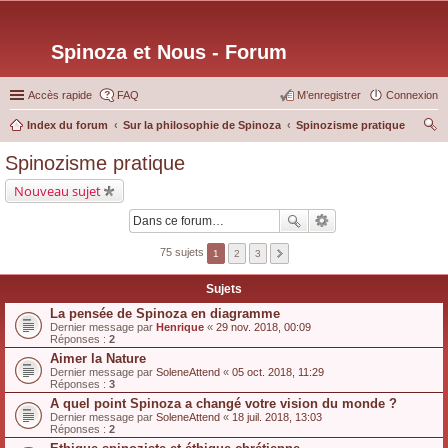
Spinoza et Nous - Forum
Accès rapide
FAQ
M’enregistrer
Connexion
Index du forum
Sur la philosophie de Spinoza
Spinozisme pratique
ec
Spinozisme pratique
her
Nouveau sujet
ch
er
75 sujets
1
2
3
Sujets
La pensée de Spinoza en diagramme
Dernier message par
Henrique
«
29 nov. 2018, 00:09
Réponses :
2
Aimer la Nature
Dernier message par
SoleneAttend
«
05 oct. 2018, 11:29
Réponses :
3
A quel point Spinoza a changé votre vision du monde ?
Dernier message par
SoleneAttend
«
18 juil. 2018, 13:03
Réponses :
2