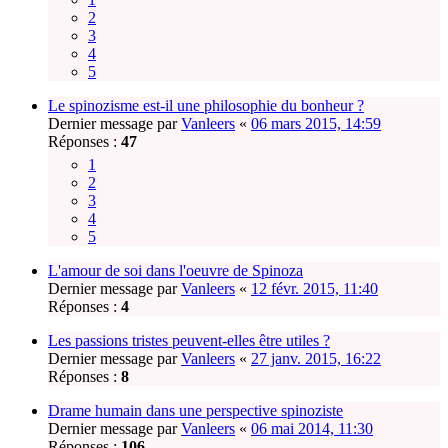
2
3
4
5
Le spinozisme est-il une philosophie du bonheur ?
Dernier message par
Vanleers
«
06 mars 2015, 14:59
Réponses :
47
1
2
3
4
5
L'amour de soi dans l'oeuvre de Spinoza
Dernier message par
Vanleers
«
12 févr. 2015, 11:40
Réponses :
4
Les passions tristes peuvent-elles être utiles ?
Dernier message par
Vanleers
«
27 janv. 2015, 16:22
Réponses :
8
Drame humain dans une perspective spinoziste
Dernier message par
Vanleers
«
06 mai 2014, 11:30
Réponses :
106