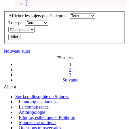
2
Afficher les sujets postés depuis :
Trier par
Nouveau sujet
75 sujets
1
2
3
Suivante
Aller à
Sur la philosophie de Spinoza
L'ontologie spinoziste
La connaissance
Anthropologie
Ethique, esthétique et Politique
Spinozisme pratique
Questions transversales