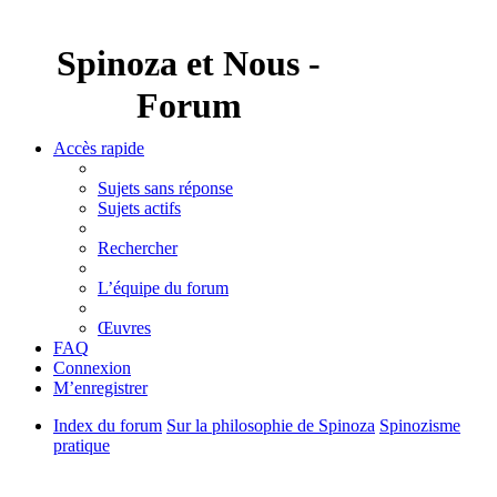
Spinoza et Nous -
Forum
Accès rapide
Sujets sans réponse
Sujets actifs
Rechercher
L’équipe du forum
Œuvres
FAQ
Connexion
M’enregistrer
Index du forum
Sur la philosophie de Spinoza
Spinozisme
pratique
Rechercher