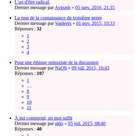
L'art d'être radical.
Dernier message par
Avinash
«
05 janv. 2016, 21:35
La ruse de la connaissance du troisième genre
Dernier message par
Vanleers
«
01 nov. 2015, 10:33
Réponses :
32
1
2
3
4
Pour une éthique spinoziste de la discussion
Dernier message par
NaOh
«
09 juil. 2015, 16:43
Réponses :
107
1
…
8
9
10
11
A qui comprend, un mot suffit
Dernier message par
aldo
«
05 juil. 2015, 08:40
Réponses :
40
1