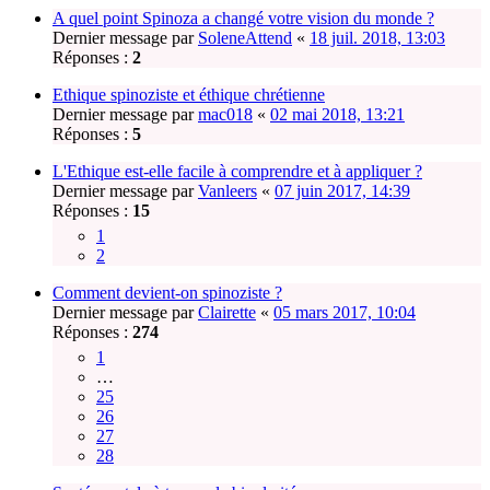
A quel point Spinoza a changé votre vision du monde ?
Dernier message par
SoleneAttend
«
18 juil. 2018, 13:03
Réponses :
2
Ethique spinoziste et éthique chrétienne
Dernier message par
mac018
«
02 mai 2018, 13:21
Réponses :
5
L'Ethique est-elle facile à comprendre et à appliquer ?
Dernier message par
Vanleers
«
07 juin 2017, 14:39
Réponses :
15
1
2
Comment devient-on spinoziste ?
Dernier message par
Clairette
«
05 mars 2017, 10:04
Réponses :
274
1
…
25
26
27
28