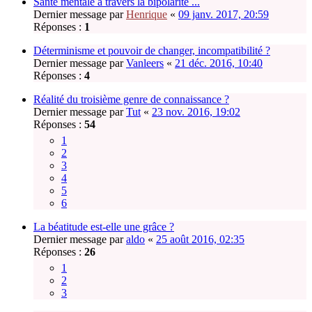
Santé mentale à travers la bipolarité ...
Dernier message par
Henrique
«
09 janv. 2017, 20:59
Réponses :
1
Déterminisme et pouvoir de changer, incompatibilité ?
Dernier message par
Vanleers
«
21 déc. 2016, 10:40
Réponses :
4
Réalité du troisième genre de connaissance ?
Dernier message par
Tut
«
23 nov. 2016, 19:02
Réponses :
54
1
2
3
4
5
6
La béatitude est-elle une grâce ?
Dernier message par
aldo
«
25 août 2016, 02:35
Réponses :
26
1
2
3