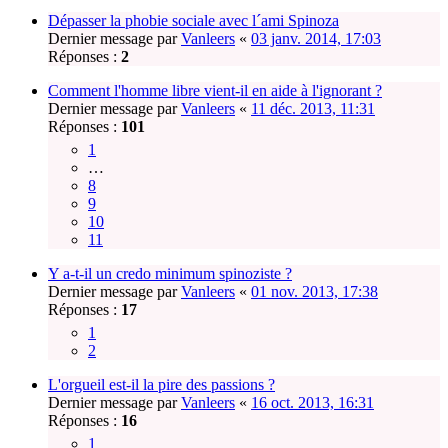
Dépasser la phobie sociale avec l´ami Spinoza
Dernier message par
Vanleers
«
03 janv. 2014, 17:03
Réponses :
2
Comment l'homme libre vient-il en aide à l'ignorant ?
Dernier message par
Vanleers
«
11 déc. 2013, 11:31
Réponses :
101
1
…
8
9
10
11
Y a-t-il un credo minimum spinoziste ?
Dernier message par
Vanleers
«
01 nov. 2013, 17:38
Réponses :
17
1
2
L'orgueil est-il la pire des passions ?
Dernier message par
Vanleers
«
16 oct. 2013, 16:31
Réponses :
16
1