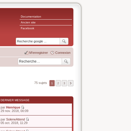
Documentation
Ancien site
Facebook
M’enregistrer
Connexion
75 sujets
1
2
3
DERNIER MESSAGE
par
Henrique
V
29 nov. 2018, 00:09
o
i
par
SoleneAttend
r
V
05 oct. 2018, 11:29
l
o
e
i