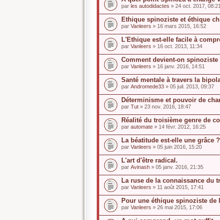
par
les autodidactes
» 24 oct. 2017, 08:2
Ethique spinoziste et éthique ch
par
Vanleers
» 16 mars 2015, 16:52
L'Ethique est-elle facile à compr
par
Vanleers
» 16 oct. 2013, 11:34
Comment devient-on spinoziste
par
Vanleers
» 16 janv. 2016, 14:51
Santé mentale à travers la bipolar
par
Andromede33
» 05 juil. 2013, 09:37
Déterminisme et pouvoir de chan
par
Tut
» 23 nov. 2016, 18:47
Réalité du troisième genre de c
par
automate
» 14 févr. 2012, 16:25
La béatitude est-elle une grâce ?
par
Vanleers
» 05 juin 2016, 15:20
L'art d'être radical.
par
Avinash
» 05 janv. 2016, 21:35
La ruse de la connaissance du t
par
Vanleers
» 11 août 2015, 17:41
Pour une éthique spinoziste de 
par
Vanleers
» 26 mai 2015, 17:06