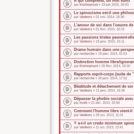
A qui comprend, un mot suffit
par
Krishnamurti
» 19 juin 2015, 20:03
Le spinozisme est-il une philo
par
Vanleers
» 01 nov. 2014, 16:36
L'amour de soi dans l'oeuvre d
par
Vanleers
» 01 févr. 2015, 10:32
Les passions tristes peuvent-elle
par
Vanleers
» 19 janv. 2015, 15:11
Drame humain dans une perspec
par
recherche
» 19 janv. 2014, 01:01
Distinction homme libre/ignoran
par
Krishnamurti
» 25 févr. 2014, 15:30
Rapports esprit-corps (suite de 
par
recherche
» 28 janv. 2014, 17:02
Béatitude et détachement de soi
par
Vanleers
» 13 janv. 2014, 16:36
Dépasser la phobie sociale avec
par
Invité
» 21 déc. 2013, 20:58
Comment l'homme libre vient-il e
par
Vanleers
» 29 oct. 2013, 11:31
Y a-t-il un credo minimum spino
par
Vanleers
» 11 oct. 2013, 13:41