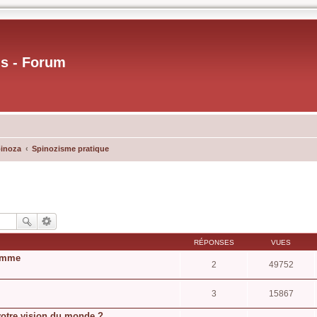
us - Forum
pinoza
Spinozisme pratique
RÉPONSES
VUES
ramme
2
49752
3
15867
votre vision du monde ?