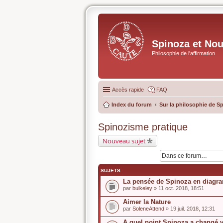
Spinoza et No
Philosophie de l'affirmation
Accès rapide
FAQ
Index du forum
Sur la philosophie de S
Spinozisme pratique
Nouveau sujet
SUJETS
La pensée de Spinoza en diag
par
bulkeley
» 11 oct. 2018, 18:51
Aimer la Nature
par
SoleneAttend
» 19 juil. 2018, 12:31
A quel point Spinoza a changé 