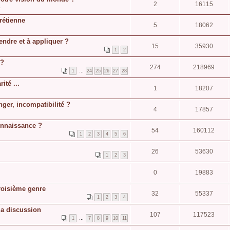
2
16115
1
rétienne
5
18062
endre et à appliquer ?
15
35930
1
2
 ?
274
218969
1
…
24
25
26
27
28
ité ...
1
18207
ger, incompatibilité ?
4
17857
onnaissance ?
54
160112
1
2
3
4
5
6
26
53630
1
2
3
0
19883
roisième genre
32
55337
1
2
3
4
la discussion
107
117523
1
…
7
8
9
10
11