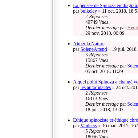
La pensée de Spinoza en diagra
par
bulkeley
» 11 oct. 2018, 18:5
2
Réponses
49749
Vues
Dernier message
par
Henr
29 nov. 2018, 00:09
Aimer la Nature
par
SoleneAttend
» 19 juil. 2018
3
Réponses
15867
Vues
Dernier message
par
Sole
05 oct. 2018, 11:29
A quel point Spinoza a changé vo
par
les autodidactes
» 24 oct. 201
2
Réponses
16113
Vues
Dernier message
par
Sole
18 juil. 2018, 13:03
Ethique spinoziste et éthique chr
par
Vanleers
» 16 mars 2015, 16:
5
Réponses
18056
Vues