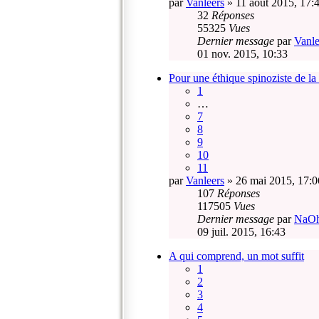
par
Vanleers
» 11 août 2015, 17:
32
Réponses
55325
Vues
Dernier message
par
Vanle
01 nov. 2015, 10:33
Pour une éthique spinoziste de la
1
…
7
8
9
10
11
par
Vanleers
» 26 mai 2015, 17:0
107
Réponses
117505
Vues
Dernier message
par
NaO
09 juil. 2015, 16:43
A qui comprend, un mot suffit
1
2
3
4