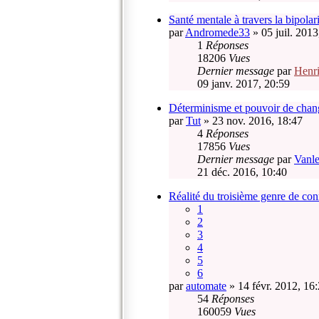
Santé mentale à travers la bipolarit
par
Andromede33
» 05 juil. 2013
1
Réponses
18206
Vues
Dernier message
par
Henr
09 janv. 2017, 20:59
Déterminisme et pouvoir de chang
par
Tut
» 23 nov. 2016, 18:47
4
Réponses
17856
Vues
Dernier message
par
Vanle
21 déc. 2016, 10:40
Réalité du troisième genre de con
1
2
3
4
5
6
par
automate
» 14 févr. 2012, 16
54
Réponses
160059
Vues