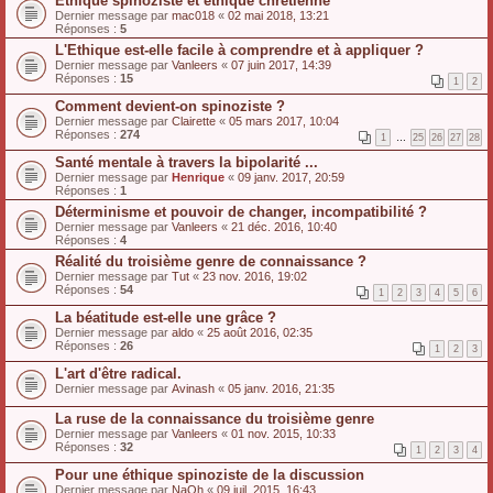
Ethique spinoziste et éthique chrétienne
Dernier message par
mac018
«
02 mai 2018, 13:21
Réponses :
5
L'Ethique est-elle facile à comprendre et à appliquer ?
Dernier message par
Vanleers
«
07 juin 2017, 14:39
Réponses :
15
1
2
Comment devient-on spinoziste ?
Dernier message par
Clairette
«
05 mars 2017, 10:04
Réponses :
274
1
…
25
26
27
28
Santé mentale à travers la bipolarité ...
Dernier message par
Henrique
«
09 janv. 2017, 20:59
Réponses :
1
Déterminisme et pouvoir de changer, incompatibilité ?
Dernier message par
Vanleers
«
21 déc. 2016, 10:40
Réponses :
4
Réalité du troisième genre de connaissance ?
Dernier message par
Tut
«
23 nov. 2016, 19:02
Réponses :
54
1
2
3
4
5
6
La béatitude est-elle une grâce ?
Dernier message par
aldo
«
25 août 2016, 02:35
Réponses :
26
1
2
3
L'art d'être radical.
Dernier message par
Avinash
«
05 janv. 2016, 21:35
La ruse de la connaissance du troisième genre
Dernier message par
Vanleers
«
01 nov. 2015, 10:33
Réponses :
32
1
2
3
4
Pour une éthique spinoziste de la discussion
Dernier message par
NaOh
«
09 juil. 2015, 16:43