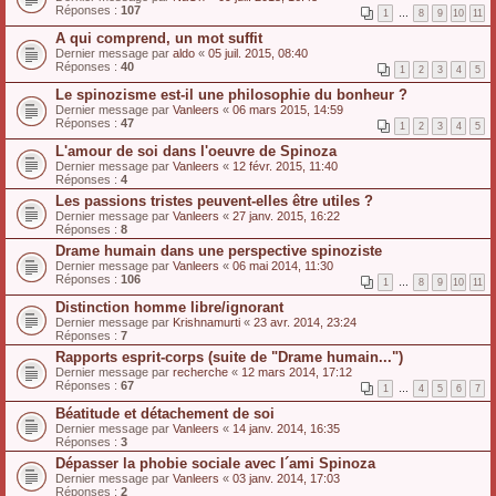
Réponses :
107
1
…
8
9
10
11
A qui comprend, un mot suffit
Dernier message par
aldo
«
05 juil. 2015, 08:40
Réponses :
40
1
2
3
4
5
Le spinozisme est-il une philosophie du bonheur ?
Dernier message par
Vanleers
«
06 mars 2015, 14:59
Réponses :
47
1
2
3
4
5
L'amour de soi dans l'oeuvre de Spinoza
Dernier message par
Vanleers
«
12 févr. 2015, 11:40
Réponses :
4
Les passions tristes peuvent-elles être utiles ?
Dernier message par
Vanleers
«
27 janv. 2015, 16:22
Réponses :
8
Drame humain dans une perspective spinoziste
Dernier message par
Vanleers
«
06 mai 2014, 11:30
Réponses :
106
1
…
8
9
10
11
Distinction homme libre/ignorant
Dernier message par
Krishnamurti
«
23 avr. 2014, 23:24
Réponses :
7
Rapports esprit-corps (suite de "Drame humain...")
Dernier message par
recherche
«
12 mars 2014, 17:12
Réponses :
67
1
…
4
5
6
7
Béatitude et détachement de soi
Dernier message par
Vanleers
«
14 janv. 2014, 16:35
Réponses :
3
Dépasser la phobie sociale avec l´ami Spinoza
Dernier message par
Vanleers
«
03 janv. 2014, 17:03
Réponses :
2