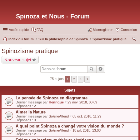
Spinoza et Nous - Forum
Accès rapide
FAQ
M’enregistrer
Connexion
Index du forum
Sur la philosophie de Spinoza
Spinozisme pratique
ec
Spinozisme pratique
her
Nouveau sujet
ch
er
75 sujets
1
2
3
Sujets
La pensée de Spinoza en diagramme
Dernier message par
Henrique
«
29 nov. 2018, 00:09
Réponses :
2
Aimer la Nature
Dernier message par
SoleneAttend
«
05 oct. 2018, 11:29
Réponses :
3
A quel point Spinoza a changé votre vision du monde ?
Dernier message par
SoleneAttend
«
18 juil. 2018, 13:03
Réponses :
2