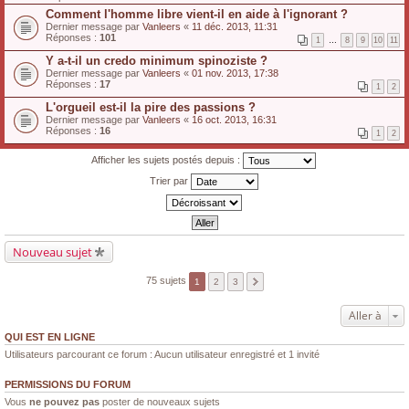
Comment l'homme libre vient-il en aide à l'ignorant ?
Dernier message par
Vanleers
«
11 déc. 2013, 11:31
Réponses :
101
1
…
8
9
10
11
Y a-t-il un credo minimum spinoziste ?
Dernier message par
Vanleers
«
01 nov. 2013, 17:38
Réponses :
17
1
2
L'orgueil est-il la pire des passions ?
Dernier message par
Vanleers
«
16 oct. 2013, 16:31
Réponses :
16
1
2
Afficher les sujets postés depuis :
Trier par
Nouveau sujet
75 sujets
1
2
3
Aller à
QUI EST EN LIGNE
Utilisateurs parcourant ce forum : Aucun utilisateur enregistré et 1 invité
PERMISSIONS DU FORUM
Vous
ne pouvez pas
poster de nouveaux sujets