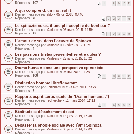
Réponses :
107
1
…
8
9
10
11
A qui comprend, un mot suffit
Dernier message par
aldo
«
05 juil. 2015, 08:40
Réponses :
40
1
2
3
4
5
Le spinozisme est-il une philosophie du bonheur ?
Dernier message par
Vanleers
«
06 mars 2015, 14:59
Réponses :
47
1
2
3
4
5
L'amour de soi dans l'oeuvre de Spinoza
Dernier message par
Vanleers
«
12 févr. 2015, 11:40
Réponses :
4
Les passions tristes peuvent-elles être utiles ?
Dernier message par
Vanleers
«
27 janv. 2015, 16:22
Réponses :
8
Drame humain dans une perspective spinoziste
Dernier message par
Vanleers
«
06 mai 2014, 11:30
Réponses :
106
1
…
8
9
10
11
Distinction homme libre/ignorant
Dernier message par
Krishnamurti
«
23 avr. 2014, 23:24
Réponses :
7
Rapports esprit-corps (suite de "Drame humain...")
Dernier message par
recherche
«
12 mars 2014, 17:12
Réponses :
67
1
…
4
5
6
7
Béatitude et détachement de soi
Dernier message par
Vanleers
«
14 janv. 2014, 16:35
Réponses :
3
Dépasser la phobie sociale avec l´ami Spinoza
Dernier message par
Vanleers
«
03 janv. 2014, 17:03
Réponses :
2