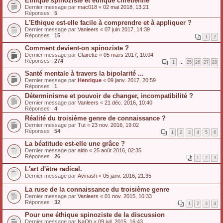
Ethique spinoziste et éthique chrétienne
Dernier message par
mac018
«
02 mai 2018, 13:21
Réponses :
5
L'Ethique est-elle facile à comprendre et à appliquer ?
Dernier message par
Vanleers
«
07 juin 2017, 14:39
Réponses :
15
1
2
Comment devient-on spinoziste ?
Dernier message par
Clairette
«
05 mars 2017, 10:04
Réponses :
274
1
…
25
26
27
28
Santé mentale à travers la bipolarité ...
Dernier message par
Henrique
«
09 janv. 2017, 20:59
Réponses :
1
Déterminisme et pouvoir de changer, incompatibilité ?
Dernier message par
Vanleers
«
21 déc. 2016, 10:40
Réponses :
4
Réalité du troisième genre de connaissance ?
Dernier message par
Tut
«
23 nov. 2016, 19:02
Réponses :
54
1
2
3
4
5
6
La béatitude est-elle une grâce ?
Dernier message par
aldo
«
25 août 2016, 02:35
Réponses :
26
1
2
3
L'art d'être radical.
Dernier message par
Avinash
«
05 janv. 2016, 21:35
La ruse de la connaissance du troisième genre
Dernier message par
Vanleers
«
01 nov. 2015, 10:33
Réponses :
32
1
2
3
4
Pour une éthique spinoziste de la discussion
Dernier message par
NaOh
«
09 juil. 2015, 16:43