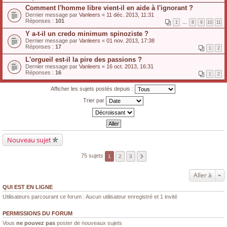
Comment l'homme libre vient-il en aide à l'ignorant ?
Dernier message par
Vanleers
«
11 déc. 2013, 11:31
Réponses :
101
1
…
8
9
10
11
Y a-t-il un credo minimum spinoziste ?
Dernier message par
Vanleers
«
01 nov. 2013, 17:38
Réponses :
17
1
2
L'orgueil est-il la pire des passions ?
Dernier message par
Vanleers
«
16 oct. 2013, 16:31
Réponses :
16
1
2
Afficher les sujets postés depuis :
Trier par
Nouveau sujet
75 sujets
1
2
3
Aller à
QUI EST EN LIGNE
Utilisateurs parcourant ce forum : Aucun utilisateur enregistré et 1 invité
PERMISSIONS DU FORUM
Vous
ne pouvez pas
poster de nouveaux sujets