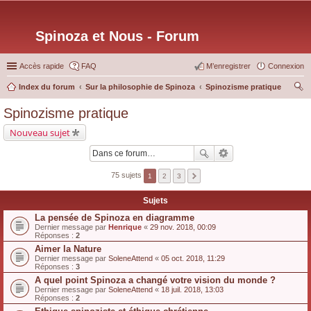
Spinoza et Nous - Forum
Accès rapide
FAQ
M’enregistrer
Connexion
Index du forum
Sur la philosophie de Spinoza
Spinozisme pratique
ec
Spinozisme pratique
her
Nouveau sujet
ch
er
75 sujets
1
2
3
Sujets
La pensée de Spinoza en diagramme
Dernier message par
Henrique
«
29 nov. 2018, 00:09
Réponses :
2
Aimer la Nature
Dernier message par
SoleneAttend
«
05 oct. 2018, 11:29
Réponses :
3
A quel point Spinoza a changé votre vision du monde ?
Dernier message par
SoleneAttend
«
18 juil. 2018, 13:03
Réponses :
2