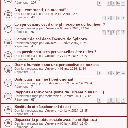
Réponses :
107
1
…
8
9
10
11
A qui comprend, un mot suffit
Dernier message par
aldo
«
05 juil. 2015, 08:40
Réponses :
40
1
2
3
4
5
Le spinozisme est-il une philosophie du bonheur ?
Dernier message par
Vanleers
«
06 mars 2015, 14:59
Réponses :
47
1
2
3
4
5
L'amour de soi dans l'oeuvre de Spinoza
Dernier message par
Vanleers
«
12 févr. 2015, 11:40
Réponses :
4
Les passions tristes peuvent-elles être utiles ?
Dernier message par
Vanleers
«
27 janv. 2015, 16:22
Réponses :
8
Drame humain dans une perspective spinoziste
Dernier message par
Vanleers
«
06 mai 2014, 11:30
Réponses :
106
1
…
8
9
10
11
Distinction homme libre/ignorant
Dernier message par
Krishnamurti
«
23 avr. 2014, 23:24
Réponses :
7
Rapports esprit-corps (suite de "Drame humain...")
Dernier message par
recherche
«
12 mars 2014, 17:12
Réponses :
67
1
…
4
5
6
7
Béatitude et détachement de soi
Dernier message par
Vanleers
«
14 janv. 2014, 16:35
Réponses :
3
Dépasser la phobie sociale avec l´ami Spinoza
Dernier message par
Vanleers
«
03 janv. 2014, 17:03
Réponses :
2