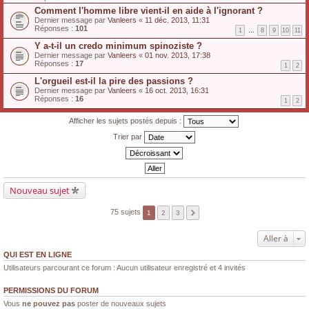
Comment l'homme libre vient-il en aide à l'ignorant ?
Dernier message par
Vanleers
«
11 déc. 2013, 11:31
Réponses :
101
1
…
8
9
10
11
Y a-t-il un credo minimum spinoziste ?
Dernier message par
Vanleers
«
01 nov. 2013, 17:38
Réponses :
17
1
2
L'orgueil est-il la pire des passions ?
Dernier message par
Vanleers
«
16 oct. 2013, 16:31
Réponses :
16
1
2
Afficher les sujets postés depuis :
Trier par
Nouveau sujet
75 sujets
1
2
3
Aller à
QUI EST EN LIGNE
Utilisateurs parcourant ce forum : Aucun utilisateur enregistré et 4 invités
PERMISSIONS DU FORUM
Vous
ne pouvez pas
poster de nouveaux sujets