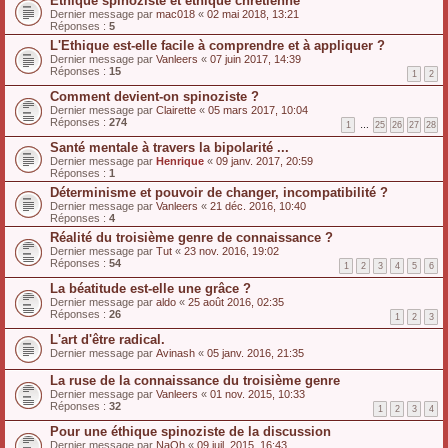
Ethique spinoziste et éthique chrétienne
Dernier message par
mac018
«
02 mai 2018, 13:21
Réponses :
5
L'Ethique est-elle facile à comprendre et à appliquer ?
Dernier message par
Vanleers
«
07 juin 2017, 14:39
Réponses :
15
1
2
Comment devient-on spinoziste ?
Dernier message par
Clairette
«
05 mars 2017, 10:04
Réponses :
274
1
…
25
26
27
28
Santé mentale à travers la bipolarité ...
Dernier message par
Henrique
«
09 janv. 2017, 20:59
Réponses :
1
Déterminisme et pouvoir de changer, incompatibilité ?
Dernier message par
Vanleers
«
21 déc. 2016, 10:40
Réponses :
4
Réalité du troisième genre de connaissance ?
Dernier message par
Tut
«
23 nov. 2016, 19:02
Réponses :
54
1
2
3
4
5
6
La béatitude est-elle une grâce ?
Dernier message par
aldo
«
25 août 2016, 02:35
Réponses :
26
1
2
3
L'art d'être radical.
Dernier message par
Avinash
«
05 janv. 2016, 21:35
La ruse de la connaissance du troisième genre
Dernier message par
Vanleers
«
01 nov. 2015, 10:33
Réponses :
32
1
2
3
4
Pour une éthique spinoziste de la discussion
Dernier message par
NaOh
«
09 juil. 2015, 16:43