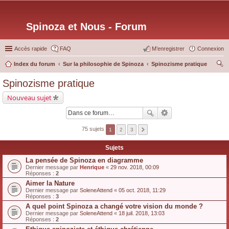
Spinoza et Nous - Forum
Accès rapide
FAQ
M’enregistrer
Connexion
Index du forum
Sur la philosophie de Spinoza
Spinozisme pratique
ec
Spinozisme pratique
her
Nouveau sujet
ch
er
75 sujets
1
2
3
Sujets
La pensée de Spinoza en diagramme
Dernier message par
Henrique
«
29 nov. 2018, 00:09
Réponses :
2
Aimer la Nature
Dernier message par
SoleneAttend
«
05 oct. 2018, 11:29
Réponses :
3
A quel point Spinoza a changé votre vision du monde ?
Dernier message par
SoleneAttend
«
18 juil. 2018, 13:03
Réponses :
2