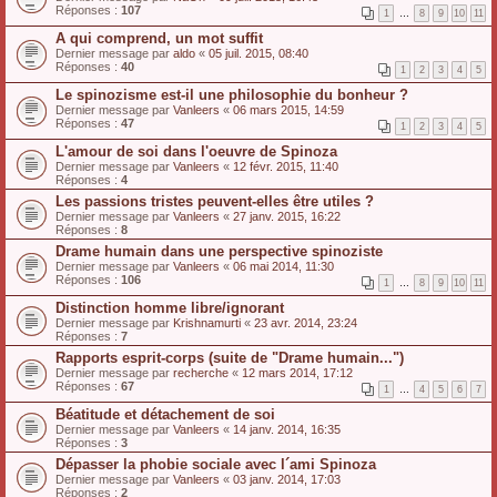
Réponses :
107
1
…
8
9
10
11
A qui comprend, un mot suffit
Dernier message par
aldo
«
05 juil. 2015, 08:40
Réponses :
40
1
2
3
4
5
Le spinozisme est-il une philosophie du bonheur ?
Dernier message par
Vanleers
«
06 mars 2015, 14:59
Réponses :
47
1
2
3
4
5
L'amour de soi dans l'oeuvre de Spinoza
Dernier message par
Vanleers
«
12 févr. 2015, 11:40
Réponses :
4
Les passions tristes peuvent-elles être utiles ?
Dernier message par
Vanleers
«
27 janv. 2015, 16:22
Réponses :
8
Drame humain dans une perspective spinoziste
Dernier message par
Vanleers
«
06 mai 2014, 11:30
Réponses :
106
1
…
8
9
10
11
Distinction homme libre/ignorant
Dernier message par
Krishnamurti
«
23 avr. 2014, 23:24
Réponses :
7
Rapports esprit-corps (suite de "Drame humain...")
Dernier message par
recherche
«
12 mars 2014, 17:12
Réponses :
67
1
…
4
5
6
7
Béatitude et détachement de soi
Dernier message par
Vanleers
«
14 janv. 2014, 16:35
Réponses :
3
Dépasser la phobie sociale avec l´ami Spinoza
Dernier message par
Vanleers
«
03 janv. 2014, 17:03
Réponses :
2