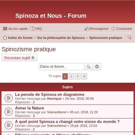
Spinoza et Nous - Forum
Accès rapide
FAQ
M’enregistrer
Connexion
Index du forum
Sur la philosophie de Spinoza
Spinozisme pratique
ec
Spinozisme pratique
her
Nouveau sujet
ch
er
75 sujets
1
2
3
Sujets
La pensée de Spinoza en diagramme
Dernier message par
Henrique
«
29 nov. 2018, 00:09
Réponses :
2
Aimer la Nature
Dernier message par
SoleneAttend
«
05 oct. 2018, 11:29
Réponses :
3
A quel point Spinoza a changé votre vision du monde ?
Dernier message par
SoleneAttend
«
18 juil. 2018, 13:03
Réponses :
2