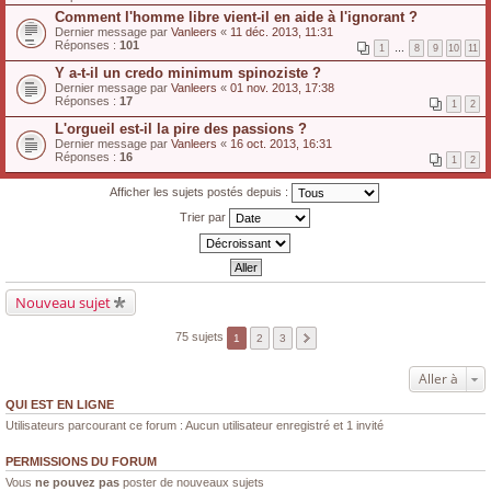
Comment l'homme libre vient-il en aide à l'ignorant ?
Dernier message par
Vanleers
«
11 déc. 2013, 11:31
Réponses :
101
1
…
8
9
10
11
Y a-t-il un credo minimum spinoziste ?
Dernier message par
Vanleers
«
01 nov. 2013, 17:38
Réponses :
17
1
2
L'orgueil est-il la pire des passions ?
Dernier message par
Vanleers
«
16 oct. 2013, 16:31
Réponses :
16
1
2
Afficher les sujets postés depuis :
Trier par
Nouveau sujet
75 sujets
1
2
3
Aller à
QUI EST EN LIGNE
Utilisateurs parcourant ce forum : Aucun utilisateur enregistré et 1 invité
PERMISSIONS DU FORUM
Vous
ne pouvez pas
poster de nouveaux sujets