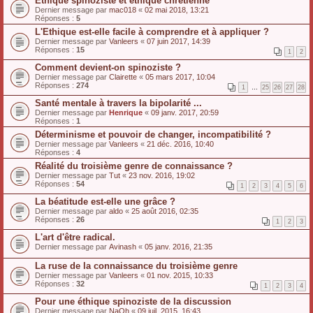
Ethique spinoziste et éthique chrétienne
Dernier message par
mac018
«
02 mai 2018, 13:21
Réponses :
5
L'Ethique est-elle facile à comprendre et à appliquer ?
Dernier message par
Vanleers
«
07 juin 2017, 14:39
Réponses :
15
1
2
Comment devient-on spinoziste ?
Dernier message par
Clairette
«
05 mars 2017, 10:04
Réponses :
274
1
…
25
26
27
28
Santé mentale à travers la bipolarité ...
Dernier message par
Henrique
«
09 janv. 2017, 20:59
Réponses :
1
Déterminisme et pouvoir de changer, incompatibilité ?
Dernier message par
Vanleers
«
21 déc. 2016, 10:40
Réponses :
4
Réalité du troisième genre de connaissance ?
Dernier message par
Tut
«
23 nov. 2016, 19:02
Réponses :
54
1
2
3
4
5
6
La béatitude est-elle une grâce ?
Dernier message par
aldo
«
25 août 2016, 02:35
Réponses :
26
1
2
3
L'art d'être radical.
Dernier message par
Avinash
«
05 janv. 2016, 21:35
La ruse de la connaissance du troisième genre
Dernier message par
Vanleers
«
01 nov. 2015, 10:33
Réponses :
32
1
2
3
4
Pour une éthique spinoziste de la discussion
Dernier message par
NaOh
«
09 juil. 2015, 16:43