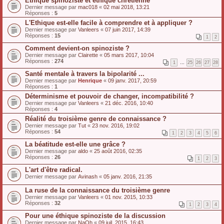
Ethique spinoziste et éthique chrétienne
Dernier message par
mac018
«
02 mai 2018, 13:21
Réponses :
5
L'Ethique est-elle facile à comprendre et à appliquer ?
Dernier message par
Vanleers
«
07 juin 2017, 14:39
Réponses :
15
1
2
Comment devient-on spinoziste ?
Dernier message par
Clairette
«
05 mars 2017, 10:04
Réponses :
274
1
…
25
26
27
28
Santé mentale à travers la bipolarité ...
Dernier message par
Henrique
«
09 janv. 2017, 20:59
Réponses :
1
Déterminisme et pouvoir de changer, incompatibilité ?
Dernier message par
Vanleers
«
21 déc. 2016, 10:40
Réponses :
4
Réalité du troisième genre de connaissance ?
Dernier message par
Tut
«
23 nov. 2016, 19:02
Réponses :
54
1
2
3
4
5
6
La béatitude est-elle une grâce ?
Dernier message par
aldo
«
25 août 2016, 02:35
Réponses :
26
1
2
3
L'art d'être radical.
Dernier message par
Avinash
«
05 janv. 2016, 21:35
La ruse de la connaissance du troisième genre
Dernier message par
Vanleers
«
01 nov. 2015, 10:33
Réponses :
32
1
2
3
4
Pour une éthique spinoziste de la discussion
Dernier message par
NaOh
«
09 juil. 2015, 16:43