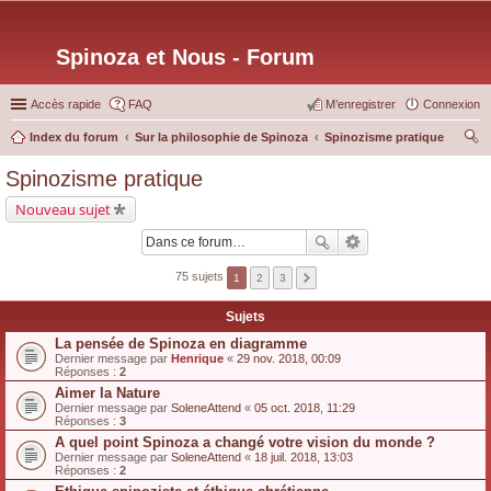
Spinoza et Nous - Forum
Accès rapide
FAQ
M’enregistrer
Connexion
Index du forum
Sur la philosophie de Spinoza
Spinozisme pratique
ec
Spinozisme pratique
her
Nouveau sujet
ch
er
75 sujets
1
2
3
Sujets
La pensée de Spinoza en diagramme
Dernier message par
Henrique
«
29 nov. 2018, 00:09
Réponses :
2
Aimer la Nature
Dernier message par
SoleneAttend
«
05 oct. 2018, 11:29
Réponses :
3
A quel point Spinoza a changé votre vision du monde ?
Dernier message par
SoleneAttend
«
18 juil. 2018, 13:03
Réponses :
2