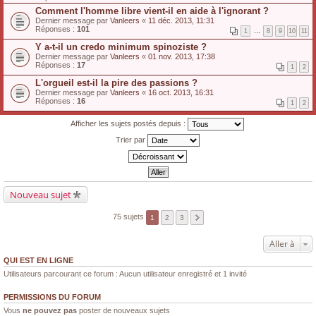
Comment l'homme libre vient-il en aide à l'ignorant ?
Dernier message par
Vanleers
«
11 déc. 2013, 11:31
Réponses :
101
1
…
8
9
10
11
Y a-t-il un credo minimum spinoziste ?
Dernier message par
Vanleers
«
01 nov. 2013, 17:38
Réponses :
17
1
2
L'orgueil est-il la pire des passions ?
Dernier message par
Vanleers
«
16 oct. 2013, 16:31
Réponses :
16
1
2
Afficher les sujets postés depuis :
Trier par
Nouveau sujet
75 sujets
1
2
3
Aller à
QUI EST EN LIGNE
Utilisateurs parcourant ce forum : Aucun utilisateur enregistré et 1 invité
PERMISSIONS DU FORUM
Vous
ne pouvez pas
poster de nouveaux sujets