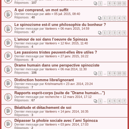
Réponses :
107
1
…
8
9
10
11
A qui comprend, un mot suffit
Dernier message par
aldo
«
05 juil. 2015, 08:40
Réponses :
40
1
2
3
4
5
Le spinozisme est-il une philosophie du bonheur ?
Dernier message par
Vanleers
«
06 mars 2015, 14:59
Réponses :
47
1
2
3
4
5
L'amour de soi dans l'oeuvre de Spinoza
Dernier message par
Vanleers
«
12 févr. 2015, 11:40
Réponses :
4
Les passions tristes peuvent-elles être utiles ?
Dernier message par
Vanleers
«
27 janv. 2015, 16:22
Réponses :
8
Drame humain dans une perspective spinoziste
Dernier message par
Vanleers
«
06 mai 2014, 11:30
Réponses :
106
1
…
8
9
10
11
Distinction homme libre/ignorant
Dernier message par
Krishnamurti
«
23 avr. 2014, 23:24
Réponses :
7
Rapports esprit-corps (suite de "Drame humain...")
Dernier message par
recherche
«
12 mars 2014, 17:12
Réponses :
67
1
…
4
5
6
7
Béatitude et détachement de soi
Dernier message par
Vanleers
«
14 janv. 2014, 16:35
Réponses :
3
Dépasser la phobie sociale avec l´ami Spinoza
Dernier message par
Vanleers
«
03 janv. 2014, 17:03
Réponses :
2