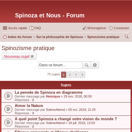
Spinoza et Nous - Forum
Accès rapide
FAQ
M’enregistrer
Connexion
Index du forum
Sur la philosophie de Spinoza
Spinozisme pratique
ec
Spinozisme pratique
her
Nouveau sujet
ch
er
75 sujets
1
2
3
Sujets
La pensée de Spinoza en diagramme
Dernier message par
Henrique
«
29 nov. 2018, 00:09
Réponses :
2
Aimer la Nature
Dernier message par
SoleneAttend
«
05 oct. 2018, 11:29
Réponses :
3
A quel point Spinoza a changé votre vision du monde ?
Dernier message par
SoleneAttend
«
18 juil. 2018, 13:03
Réponses :
2