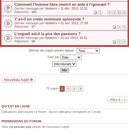
Comment l'homme libre vient-il en aide à l'ignorant ?
Dernier message par
Vanleers
«
11 déc. 2013, 11:31
Réponses :
101
1
…
8
9
10
11
Y a-t-il un credo minimum spinoziste ?
Dernier message par
Vanleers
«
01 nov. 2013, 17:38
Réponses :
17
1
2
L'orgueil est-il la pire des passions ?
Dernier message par
Vanleers
«
16 oct. 2013, 16:31
Réponses :
16
1
2
Afficher les sujets postés depuis :
Trier par
Nouveau sujet
75 sujets
1
2
3
Aller à
QUI EST EN LIGNE
Utilisateurs parcourant ce forum : Aucun utilisateur enregistré et 1 invité
PERMISSIONS DU FORUM
Vous
ne pouvez pas
poster de nouveaux sujets