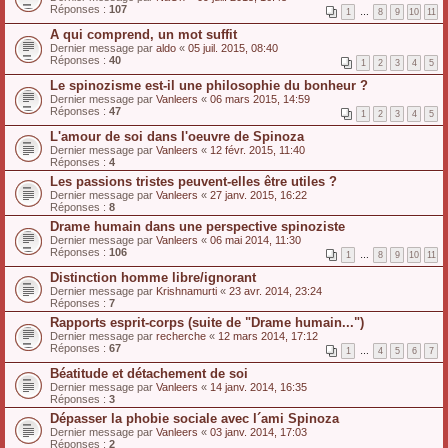
Réponses :
107
1
…
8
9
10
11
A qui comprend, un mot suffit
Dernier message par
aldo
«
05 juil. 2015, 08:40
Réponses :
40
1
2
3
4
5
Le spinozisme est-il une philosophie du bonheur ?
Dernier message par
Vanleers
«
06 mars 2015, 14:59
Réponses :
47
1
2
3
4
5
L'amour de soi dans l'oeuvre de Spinoza
Dernier message par
Vanleers
«
12 févr. 2015, 11:40
Réponses :
4
Les passions tristes peuvent-elles être utiles ?
Dernier message par
Vanleers
«
27 janv. 2015, 16:22
Réponses :
8
Drame humain dans une perspective spinoziste
Dernier message par
Vanleers
«
06 mai 2014, 11:30
Réponses :
106
1
…
8
9
10
11
Distinction homme libre/ignorant
Dernier message par
Krishnamurti
«
23 avr. 2014, 23:24
Réponses :
7
Rapports esprit-corps (suite de "Drame humain...")
Dernier message par
recherche
«
12 mars 2014, 17:12
Réponses :
67
1
…
4
5
6
7
Béatitude et détachement de soi
Dernier message par
Vanleers
«
14 janv. 2014, 16:35
Réponses :
3
Dépasser la phobie sociale avec l´ami Spinoza
Dernier message par
Vanleers
«
03 janv. 2014, 17:03
Réponses :
2