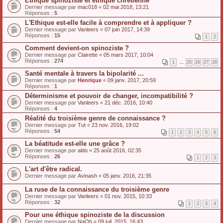
Ethique spinoziste et éthique chrétienne
Dernier message par
mac018
«
02 mai 2018, 13:21
Réponses :
5
L'Ethique est-elle facile à comprendre et à appliquer ?
Dernier message par
Vanleers
«
07 juin 2017, 14:39
Réponses :
15
1
2
Comment devient-on spinoziste ?
Dernier message par
Clairette
«
05 mars 2017, 10:04
Réponses :
274
1
…
25
26
27
28
Santé mentale à travers la bipolarité ...
Dernier message par
Henrique
«
09 janv. 2017, 20:59
Réponses :
1
Déterminisme et pouvoir de changer, incompatibilité ?
Dernier message par
Vanleers
«
21 déc. 2016, 10:40
Réponses :
4
Réalité du troisième genre de connaissance ?
Dernier message par
Tut
«
23 nov. 2016, 19:02
Réponses :
54
1
2
3
4
5
6
La béatitude est-elle une grâce ?
Dernier message par
aldo
«
25 août 2016, 02:35
Réponses :
26
1
2
3
L'art d'être radical.
Dernier message par
Avinash
«
05 janv. 2016, 21:35
La ruse de la connaissance du troisième genre
Dernier message par
Vanleers
«
01 nov. 2015, 10:33
Réponses :
32
1
2
3
4
Pour une éthique spinoziste de la discussion
Dernier message par
NaOh
«
09 juil. 2015, 16:43