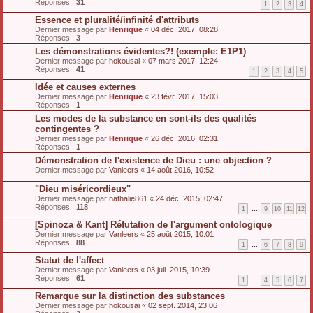
Réponses :
31
1
2
3
4
Essence et pluralité/infinité d'attributs
Dernier message par
Henrique
«
04 déc. 2017, 08:28
Réponses :
3
Les démonstrations évidentes?! (exemple: E1P1)
Dernier message par
hokousai
«
07 mars 2017, 12:24
Réponses :
41
1
2
3
4
5
Idée et causes externes
Dernier message par
Henrique
«
23 févr. 2017, 15:03
Réponses :
1
Les modes de la substance en sont-ils des qualités
contingentes ?
Dernier message par
Henrique
«
26 déc. 2016, 02:31
Réponses :
1
Démonstration de l'existence de Dieu : une objection ?
Dernier message par
Vanleers
«
14 août 2016, 10:52
"Dieu miséricordieux"
Dernier message par
nathalie861
«
24 déc. 2015, 02:47
Réponses :
118
1
…
9
10
11
12
[Spinoza & Kant] Réfutation de l'argument ontologique
Dernier message par
Vanleers
«
25 août 2015, 10:01
Réponses :
88
1
…
6
7
8
9
Statut de l'affect
Dernier message par
Vanleers
«
03 juil. 2015, 10:39
Réponses :
61
1
…
4
5
6
7
Remarque sur la distinction des substances
Dernier message par
hokousai
«
02 sept. 2014, 23:06