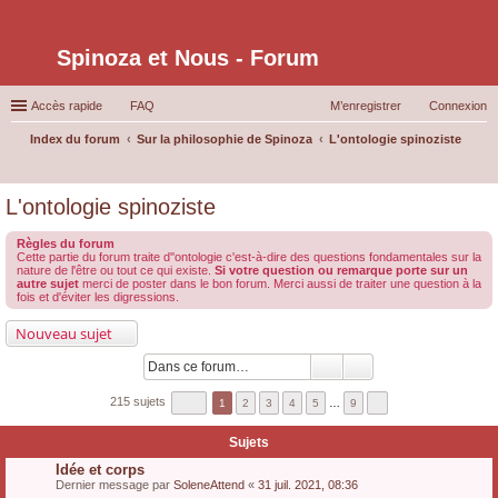
Spinoza et Nous - Forum
Accès rapide
FAQ
M’enregistrer
Connexion
Index du forum
Sur la philosophie de Spinoza
L'ontologie spinoziste
ec
L'ontologie spinoziste
her
Règles du forum
ch
Cette partie du forum traite d''ontologie c'est-à-dire des questions fondamentales sur la
nature de l'être ou tout ce qui existe.
Si votre question ou remarque porte sur un
er
autre sujet
merci de poster dans le bon forum. Merci aussi de traiter une question à la
fois et d'éviter les digressions.
Nouveau sujet
215 sujets
1
2
3
4
5
…
9
Sujets
Idée et corps
Dernier message par
SoleneAttend
«
31 juil. 2021, 08:36