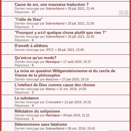
Cause de soi, une mauvaise traduction ?
Dernier message par
SoleneAttend
«
28 juil. 2021, 21:44
Réponses :
17
1
2
"l'idée de Dieu"
Dernier message par
SoleneAttend
«
25 juil. 2021, 22:36
Réponses :
7
"Pourquoi y a-t-il quelque chose plutôt que rien ?"
Dernier message par
SoleneAttend
«
25 juil. 2021, 22:26
Réponses :
6
D'emeth à alètheia
Dernier message par
JPCC
«
08 juil. 2021, 15:05
Qu'est-ce qu'un mode?
Dernier message par
Henrique
«
17 août 2020, 15:37
Réponses :
5
La mise en question Wittgensteinnienne et du cercle de
Vienne de la philosophie
Dernier message par
dionysos
«
27 juin 2020, 19:19
L'intellect de Dieu comme cause des choses
Dernier message par
Martus
«
31 oct. 2019, 14:30
Réponses :
3
La substance
Dernier message par
Crosswind
«
12 juin 2019, 15:23
Réponses :
4
Réfutation du solipsisme
Dernier message par
Henrique
«
09 juin 2019, 11:22
Réponses :
1
Déterminisme sans fatalisme
Dernier message par
SoleneAttend
«
06 oct. 2018, 15:41