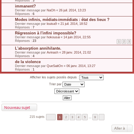
Réponses :
3
immanent?
Dernier message par
NaOh
«
26 juil. 2014, 13:23
Réponses :
6
Modes infinis, médiats-immédiats : état des lieux ?
Dernier message par
louisa9
«
21 juil. 2014, 18:52
Réponses :
7
Régression à l'infini impossible?
Dernier message par
hokousai
«
14 juin 2014, 22:55
Réponses :
23
1
2
3
L'absorption annihilante.
Dernier message par
Avinash
«
28 janv. 2014, 21:02
Réponses :
4
de la violence
Dernier message par
QueSaitOn
«
06 janv. 2014, 13:27
Réponses :
1
Afficher les sujets postés depuis :
Trier par
Nouveau sujet
215 sujets
1
2
3
4
5
…
9
Aller à