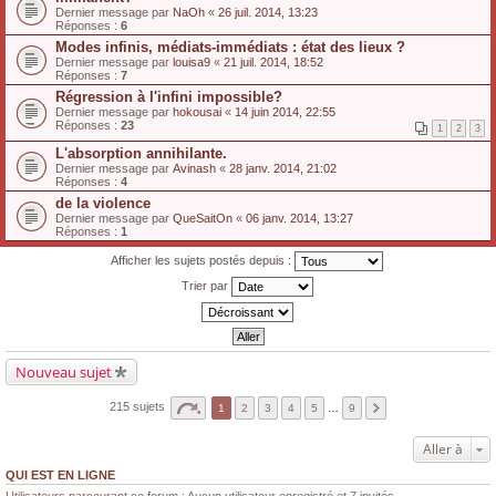
Dernier message par
NaOh
«
26 juil. 2014, 13:23
Réponses :
6
Modes infinis, médiats-immédiats : état des lieux ?
Dernier message par
louisa9
«
21 juil. 2014, 18:52
Réponses :
7
Régression à l'infini impossible?
Dernier message par
hokousai
«
14 juin 2014, 22:55
Réponses :
23
1
2
3
L'absorption annihilante.
Dernier message par
Avinash
«
28 janv. 2014, 21:02
Réponses :
4
de la violence
Dernier message par
QueSaitOn
«
06 janv. 2014, 13:27
Réponses :
1
Afficher les sujets postés depuis :
Trier par
Nouveau sujet
215 sujets
1
2
3
4
5
…
9
Aller à
QUI EST EN LIGNE