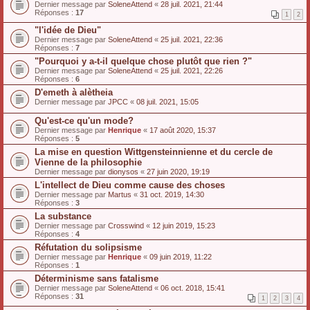
Dernier message par
SoleneAttend
«
28 juil. 2021, 21:44
Réponses :
17
1
2
"l'idée de Dieu"
Dernier message par
SoleneAttend
«
25 juil. 2021, 22:36
Réponses :
7
"Pourquoi y a-t-il quelque chose plutôt que rien ?"
Dernier message par
SoleneAttend
«
25 juil. 2021, 22:26
Réponses :
6
D'emeth à alètheia
Dernier message par
JPCC
«
08 juil. 2021, 15:05
Qu'est-ce qu'un mode?
Dernier message par
Henrique
«
17 août 2020, 15:37
Réponses :
5
La mise en question Wittgensteinnienne et du cercle de
Vienne de la philosophie
Dernier message par
dionysos
«
27 juin 2020, 19:19
L'intellect de Dieu comme cause des choses
Dernier message par
Martus
«
31 oct. 2019, 14:30
Réponses :
3
La substance
Dernier message par
Crosswind
«
12 juin 2019, 15:23
Réponses :
4
Réfutation du solipsisme
Dernier message par
Henrique
«
09 juin 2019, 11:22
Réponses :
1
Déterminisme sans fatalisme
Dernier message par
SoleneAttend
«
06 oct. 2018, 15:41
Réponses :
31
1
2
3
4