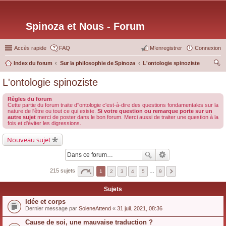
Spinoza et Nous - Forum
Accès rapide
FAQ
M’enregistrer
Connexion
Index du forum
Sur la philosophie de Spinoza
L'ontologie spinoziste
ec
L'ontologie spinoziste
her
Règles du forum
ch
Cette partie du forum traite d''ontologie c'est-à-dire des questions fondamentales sur la
nature de l'être ou tout ce qui existe.
Si votre question ou remarque porte sur un
er
autre sujet
merci de poster dans le bon forum. Merci aussi de traiter une question à la
fois et d'éviter les digressions.
Nouveau sujet
215 sujets
1
2
3
4
5
…
9
Sujets
Idée et corps
Dernier message par
SoleneAttend
«
31 juil. 2021, 08:36
Cause de soi, une mauvaise traduction ?