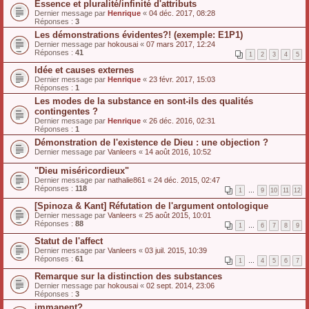
Essence et pluralité/infinité d'attributs
Dernier message par
Henrique
«
04 déc. 2017, 08:28
Réponses :
3
Les démonstrations évidentes?! (exemple: E1P1)
Dernier message par
hokousai
«
07 mars 2017, 12:24
Réponses :
41
1
2
3
4
5
Idée et causes externes
Dernier message par
Henrique
«
23 févr. 2017, 15:03
Réponses :
1
Les modes de la substance en sont-ils des qualités
contingentes ?
Dernier message par
Henrique
«
26 déc. 2016, 02:31
Réponses :
1
Démonstration de l'existence de Dieu : une objection ?
Dernier message par
Vanleers
«
14 août 2016, 10:52
"Dieu miséricordieux"
Dernier message par
nathalie861
«
24 déc. 2015, 02:47
Réponses :
118
1
…
9
10
11
12
[Spinoza & Kant] Réfutation de l'argument ontologique
Dernier message par
Vanleers
«
25 août 2015, 10:01
Réponses :
88
1
…
6
7
8
9
Statut de l'affect
Dernier message par
Vanleers
«
03 juil. 2015, 10:39
Réponses :
61
1
…
4
5
6
7
Remarque sur la distinction des substances
Dernier message par
hokousai
«
02 sept. 2014, 23:06
Réponses :
3
immanent?