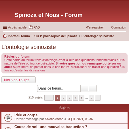
Spinoza et Nous - Forum
Accès rapide
FAQ
M’enregistrer
Connexion
Index du forum
Sur la philosophie de Spinoza
L'ontologie spinoziste
ec
L'ontologie spinoziste
her
Règles du forum
ch
Cette partie du forum traite d''ontologie c'est-à-dire des questions fondamentales sur la
nature de l'être ou tout ce qui existe.
Si votre question ou remarque porte sur un
er
autre sujet
merci de poster dans le bon forum. Merci aussi de traiter une question à la
fois et d'éviter les digressions.
Nouveau sujet
215 sujets
1
2
3
4
5
…
9
Sujets
Idée et corps
Dernier message par
SoleneAttend
«
31 juil. 2021, 08:36
Cause de soi, une mauvaise traduction ?