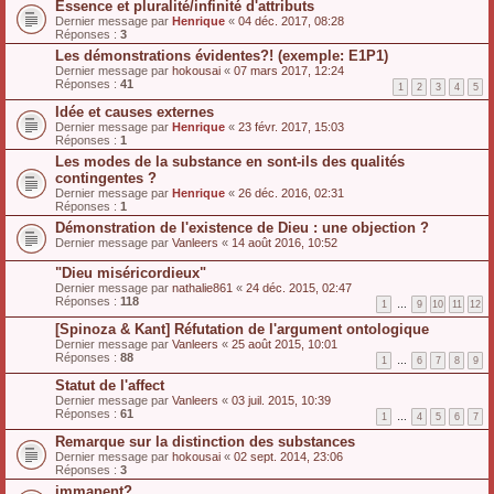
Essence et pluralité/infinité d'attributs
Dernier message par
Henrique
«
04 déc. 2017, 08:28
Réponses :
3
Les démonstrations évidentes?! (exemple: E1P1)
Dernier message par
hokousai
«
07 mars 2017, 12:24
Réponses :
41
1
2
3
4
5
Idée et causes externes
Dernier message par
Henrique
«
23 févr. 2017, 15:03
Réponses :
1
Les modes de la substance en sont-ils des qualités
contingentes ?
Dernier message par
Henrique
«
26 déc. 2016, 02:31
Réponses :
1
Démonstration de l'existence de Dieu : une objection ?
Dernier message par
Vanleers
«
14 août 2016, 10:52
"Dieu miséricordieux"
Dernier message par
nathalie861
«
24 déc. 2015, 02:47
Réponses :
118
1
…
9
10
11
12
[Spinoza & Kant] Réfutation de l'argument ontologique
Dernier message par
Vanleers
«
25 août 2015, 10:01
Réponses :
88
1
…
6
7
8
9
Statut de l'affect
Dernier message par
Vanleers
«
03 juil. 2015, 10:39
Réponses :
61
1
…
4
5
6
7
Remarque sur la distinction des substances
Dernier message par
hokousai
«
02 sept. 2014, 23:06
Réponses :
3
immanent?