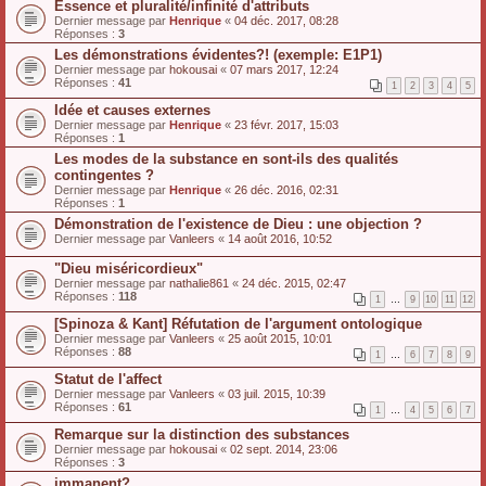
Essence et pluralité/infinité d'attributs
Dernier message par
Henrique
«
04 déc. 2017, 08:28
Réponses :
3
Les démonstrations évidentes?! (exemple: E1P1)
Dernier message par
hokousai
«
07 mars 2017, 12:24
Réponses :
41
1
2
3
4
5
Idée et causes externes
Dernier message par
Henrique
«
23 févr. 2017, 15:03
Réponses :
1
Les modes de la substance en sont-ils des qualités
contingentes ?
Dernier message par
Henrique
«
26 déc. 2016, 02:31
Réponses :
1
Démonstration de l'existence de Dieu : une objection ?
Dernier message par
Vanleers
«
14 août 2016, 10:52
"Dieu miséricordieux"
Dernier message par
nathalie861
«
24 déc. 2015, 02:47
Réponses :
118
1
…
9
10
11
12
[Spinoza & Kant] Réfutation de l'argument ontologique
Dernier message par
Vanleers
«
25 août 2015, 10:01
Réponses :
88
1
…
6
7
8
9
Statut de l'affect
Dernier message par
Vanleers
«
03 juil. 2015, 10:39
Réponses :
61
1
…
4
5
6
7
Remarque sur la distinction des substances
Dernier message par
hokousai
«
02 sept. 2014, 23:06
Réponses :
3
immanent?