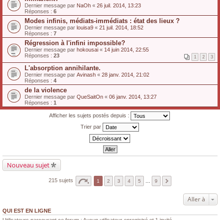
Dernier message par
NaOh
«
26 juil. 2014, 13:23
Réponses :
6
Modes infinis, médiats-immédiats : état des lieux ?
Dernier message par
louisa9
«
21 juil. 2014, 18:52
Réponses :
7
Régression à l'infini impossible?
Dernier message par
hokousai
«
14 juin 2014, 22:55
Réponses :
23
1
2
3
L'absorption annihilante.
Dernier message par
Avinash
«
28 janv. 2014, 21:02
Réponses :
4
de la violence
Dernier message par
QueSaitOn
«
06 janv. 2014, 13:27
Réponses :
1
Afficher les sujets postés depuis :
Trier par
Nouveau sujet
215 sujets
1
2
3
4
5
…
9
Aller à
QUI EST EN LIGNE