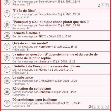
Dernier message par
SoleneAttend
«
28 juil. 2021, 21:44
Réponses :
17
1
2
"l'idée de Dieu"
Dernier message par
SoleneAttend
«
25 juil. 2021, 22:36
Réponses :
7
"Pourquoi y a-t-il quelque chose plutôt que rien ?"
Dernier message par
SoleneAttend
«
25 juil. 2021, 22:26
Réponses :
6
D'emeth à alètheia
Dernier message par
JPCC
«
08 juil. 2021, 15:05
Qu'est-ce qu'un mode?
Dernier message par
Henrique
«
17 août 2020, 15:37
Réponses :
5
La mise en question Wittgensteinnienne et du cercle de
Vienne de la philosophie
Dernier message par
dionysos
«
27 juin 2020, 19:19
L'intellect de Dieu comme cause des choses
Dernier message par
Martus
«
31 oct. 2019, 14:30
Réponses :
3
La substance
Dernier message par
Crosswind
«
12 juin 2019, 15:23
Réponses :
4
Réfutation du solipsisme
Dernier message par
Henrique
«
09 juin 2019, 11:22
Réponses :
1
Déterminisme sans fatalisme
Dernier message par
SoleneAttend
«
06 oct. 2018, 15:41
Réponses :
31
1
2
3
4