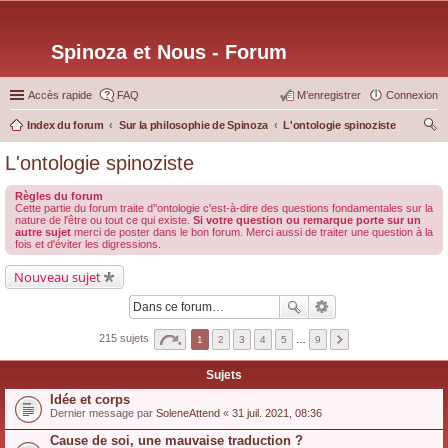
Spinoza et Nous - Forum
Accès rapide
FAQ
M’enregistrer
Connexion
Index du forum
Sur la philosophie de Spinoza
L'ontologie spinoziste
ec
L'ontologie spinoziste
her
Règles du forum
ch
Cette partie du forum traite d''ontologie c'est-à-dire des questions fondamentales sur la
nature de l'être ou tout ce qui existe.
Si votre question ou remarque porte sur un
er
autre sujet
merci de poster dans le bon forum. Merci aussi de traiter une question à la
fois et d'éviter les digressions.
Nouveau sujet
215 sujets
1
2
3
4
5
…
9
Sujets
Idée et corps
Dernier message par
SoleneAttend
«
31 juil. 2021, 08:36
Cause de soi, une mauvaise traduction ?