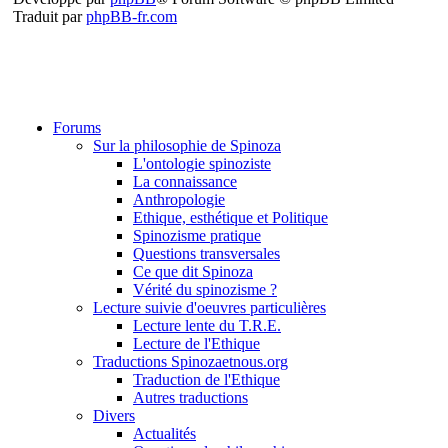
Traduit par
phpBB-fr.com
Forums
Sur la philosophie de Spinoza
L'ontologie spinoziste
La connaissance
Anthropologie
Ethique, esthétique et Politique
Spinozisme pratique
Questions transversales
Ce que dit Spinoza
Vérité du spinozisme ?
Lecture suivie d'oeuvres particulières
Lecture lente du T.R.E.
Lecture de l'Ethique
Traductions Spinozaetnous.org
Traduction de l'Ethique
Autres traductions
Divers
Actualités