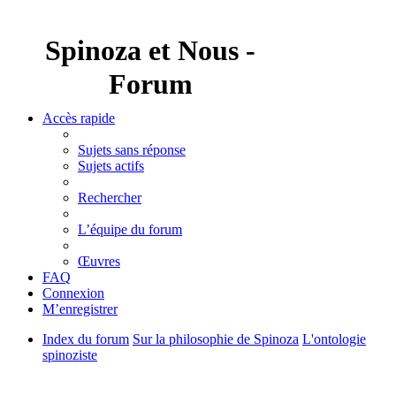
Spinoza et Nous -
Forum
Accès rapide
Sujets sans réponse
Sujets actifs
Rechercher
L’équipe du forum
Œuvres
FAQ
Connexion
M’enregistrer
Index du forum
Sur la philosophie de Spinoza
L'ontologie
spinoziste
Rechercher