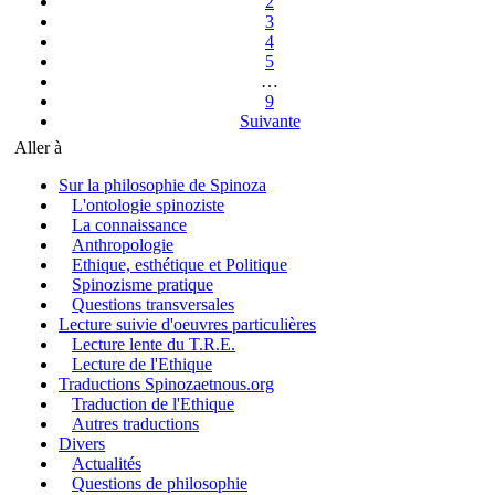
2
3
4
5
…
9
Suivante
Aller à
Sur la philosophie de Spinoza
L'ontologie spinoziste
La connaissance
Anthropologie
Ethique, esthétique et Politique
Spinozisme pratique
Questions transversales
Lecture suivie d'oeuvres particulières
Lecture lente du T.R.E.
Lecture de l'Ethique
Traductions Spinozaetnous.org
Traduction de l'Ethique
Autres traductions
Divers
Actualités
Questions de philosophie