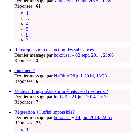
Dernier message par
Vanleers
«
03 juil. 2015, 10:39
Réponses :
61
1
…
4
5
6
7
Remarque sur la distinction des substances
Dernier message par
hokousai
«
02 sept. 2014, 23:06
Réponses :
3
immanent?
Dernier message par
NaOh
«
26 juil. 2014, 13:23
Réponses :
6
Modes infinis, médiats-immédiats : état des lieux ?
Dernier message par
louisa9
«
21 juil. 2014, 18:52
Réponses :
7
Régression à l'infini impossible?
Dernier message par
hokousai
«
14 juin 2014, 22:55
Réponses :
23
1