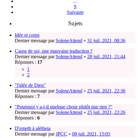
…
9
Suivante
Sujets
Idée et corps
Dernier message par
SoleneAttend
«
31 juil. 2021, 08:36
Cause de soi, une mauvaise traduction ?
Dernier message par
SoleneAttend
«
28 juil. 2021, 21:44
Réponses :
17
1
2
"l'idée de Dieu"
Dernier message par
SoleneAttend
«
25 juil. 2021, 22:36
Réponses :
7
"Pourquoi y a-t-il quelque chose plutôt que rien ?"
Dernier message par
SoleneAttend
«
25 juil. 2021, 22:26
Réponses :
6
D'emeth à alètheia
Dernier message par
JPCC
«
08 juil. 2021, 15:05