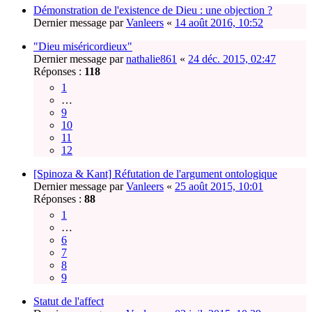
Démonstration de l'existence de Dieu : une objection ?
Dernier message par
Vanleers
«
14 août 2016, 10:52
"Dieu miséricordieux"
Dernier message par
nathalie861
«
24 déc. 2015, 02:47
Réponses :
118
1
…
9
10
11
12
[Spinoza & Kant] Réfutation de l'argument ontologique
Dernier message par
Vanleers
«
25 août 2015, 10:01
Réponses :
88
1
…
6
7
8
9
Statut de l'affect