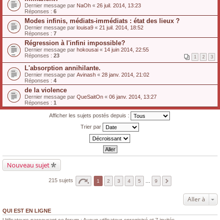
Dernier message par
NaOh
«
26 juil. 2014, 13:23
Réponses :
6
Modes infinis, médiats-immédiats : état des lieux ?
Dernier message par
louisa9
«
21 juil. 2014, 18:52
Réponses :
7
Régression à l'infini impossible?
Dernier message par
hokousai
«
14 juin 2014, 22:55
Réponses :
23
1
2
3
L'absorption annihilante.
Dernier message par
Avinash
«
28 janv. 2014, 21:02
Réponses :
4
de la violence
Dernier message par
QueSaitOn
«
06 janv. 2014, 13:27
Réponses :
1
Afficher les sujets postés depuis :
Trier par
Nouveau sujet
215 sujets
1
2
3
4
5
…
9
Aller à
QUI EST EN LIGNE