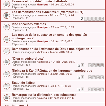
Essence et pluralité/infinité d'attributs
Dernier message par
Henrique
«
04 déc. 2017, 08:28
Réponses :
3
Les démonstrations évidentes?! (exemple: E1P1)
Dernier message par
hokousai
«
07 mars 2017, 12:24
Réponses :
41
1
2
3
4
5
Idée et causes externes
Dernier message par
Henrique
«
23 févr. 2017, 15:03
Réponses :
1
Les modes de la substance en sont-ils des qualités
contingentes ?
Dernier message par
Henrique
«
26 déc. 2016, 02:31
Réponses :
1
Démonstration de l'existence de Dieu : une objection ?
Dernier message par
Vanleers
«
14 août 2016, 10:52
"Dieu miséricordieux"
Dernier message par
nathalie861
«
24 déc. 2015, 02:47
Réponses :
118
1
…
9
10
11
12
[Spinoza & Kant] Réfutation de l'argument ontologique
Dernier message par
Vanleers
«
25 août 2015, 10:01
Réponses :
88
1
…
6
7
8
9
Statut de l'affect
Dernier message par
Vanleers
«
03 juil. 2015, 10:39
Réponses :
61
1
…
4
5
6
7
Remarque sur la distinction des substances
Dernier message par
hokousai
«
02 sept. 2014, 23:06
Réponses :
3
immanent?