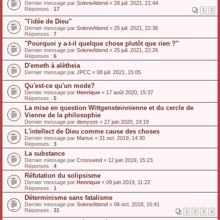
Dernier message par
SoleneAttend
«
28 juil. 2021, 21:44
Réponses :
17
1
2
"l'idée de Dieu"
Dernier message par
SoleneAttend
«
25 juil. 2021, 22:36
Réponses :
7
"Pourquoi y a-t-il quelque chose plutôt que rien ?"
Dernier message par
SoleneAttend
«
25 juil. 2021, 22:26
Réponses :
6
D'emeth à alètheia
Dernier message par
JPCC
«
08 juil. 2021, 15:05
Qu'est-ce qu'un mode?
Dernier message par
Henrique
«
17 août 2020, 15:37
Réponses :
5
La mise en question Wittgensteinnienne et du cercle de
Vienne de la philosophie
Dernier message par
dionysos
«
27 juin 2020, 19:19
L'intellect de Dieu comme cause des choses
Dernier message par
Martus
«
31 oct. 2019, 14:30
Réponses :
3
La substance
Dernier message par
Crosswind
«
12 juin 2019, 15:23
Réponses :
4
Réfutation du solipsisme
Dernier message par
Henrique
«
09 juin 2019, 11:22
Réponses :
1
Déterminisme sans fatalisme
Dernier message par
SoleneAttend
«
06 oct. 2018, 15:41
Réponses :
31
1
2
3
4