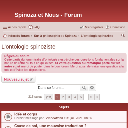
Spinoza et Nous - Forum
Accès rapide
FAQ
M’enregistrer
Connexion
Index du forum
Sur la philosophie de Spinoza
L'ontologie spinoziste
ec
L'ontologie spinoziste
her
Règles du forum
ch
Cette partie du forum traite d''ontologie c'est-à-dire des questions fondamentales sur la
nature de l'être ou tout ce qui existe.
Si votre question ou remarque porte sur un
er
autre sujet
merci de poster dans le bon forum. Merci aussi de traiter une question à la
fois et d'éviter les digressions.
Nouveau sujet
215 sujets
1
2
3
4
5
…
9
Sujets
Idée et corps
Dernier message par
SoleneAttend
«
31 juil. 2021, 08:36
Cause de soi, une mauvaise traduction ?