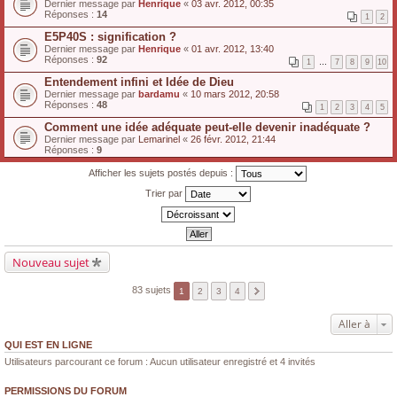
Dernier message par
Henrique
«
03 avr. 2012, 00:35
Réponses :
14
1
2
E5P40S : signification ?
Dernier message par
Henrique
«
01 avr. 2012, 13:40
Réponses :
92
1
…
7
8
9
10
Entendement infini et Idée de Dieu
Dernier message par
bardamu
«
10 mars 2012, 20:58
Réponses :
48
1
2
3
4
5
Comment une idée adéquate peut-elle devenir inadéquate ?
Dernier message par
Lemarinel
«
26 févr. 2012, 21:44
Réponses :
9
Afficher les sujets postés depuis :
Trier par
Nouveau sujet
83 sujets
1
2
3
4
Aller à
QUI EST EN LIGNE
Utilisateurs parcourant ce forum : Aucun utilisateur enregistré et 4 invités
PERMISSIONS DU FORUM