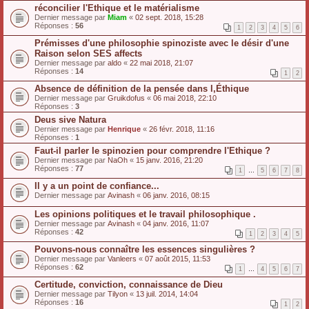
réconcilier l'Ethique et le matérialisme
Dernier message par
Miam
«
02 sept. 2018, 15:28
Réponses :
56
1
2
3
4
5
6
Prémisses d'une philosophie spinoziste avec le désir d'une
Raison selon SES affects
Dernier message par
aldo
«
22 mai 2018, 21:07
Réponses :
14
1
2
Absence de définition de la pensée dans l,Éthique
Dernier message par
Gruikdofus
«
06 mai 2018, 22:10
Réponses :
3
Deus sive Natura
Dernier message par
Henrique
«
26 févr. 2018, 11:16
Réponses :
1
Faut-il parler le spinozien pour comprendre l'Ethique ?
Dernier message par
NaOh
«
15 janv. 2016, 21:20
Réponses :
77
1
…
5
6
7
8
Il y a un point de confiance...
Dernier message par
Avinash
«
06 janv. 2016, 08:15
Les opinions politiques et le travail philosophique .
Dernier message par
Avinash
«
04 janv. 2016, 11:07
Réponses :
42
1
2
3
4
5
Pouvons-nous connaître les essences singulières ?
Dernier message par
Vanleers
«
07 août 2015, 11:53
Réponses :
62
1
…
4
5
6
7
Certitude, conviction, connaissance de Dieu
Dernier message par
Tilyon
«
13 juil. 2014, 14:04
Réponses :
16
1
2