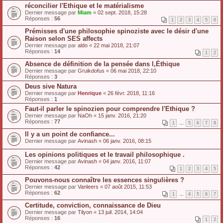
réconcilier l'Ethique et le matérialisme
Dernier message par
Miam
«
02 sept. 2018, 15:28
Réponses :
56
1
2
3
4
5
6
Prémisses d'une philosophie spinoziste avec le désir d'une
Raison selon SES affects
Dernier message par
aldo
«
22 mai 2018, 21:07
Réponses :
14
1
2
Absence de définition de la pensée dans l,Éthique
Dernier message par
Gruikdofus
«
06 mai 2018, 22:10
Réponses :
3
Deus sive Natura
Dernier message par
Henrique
«
26 févr. 2018, 11:16
Réponses :
1
Faut-il parler le spinozien pour comprendre l'Ethique ?
Dernier message par
NaOh
«
15 janv. 2016, 21:20
Réponses :
77
1
…
5
6
7
8
Il y a un point de confiance...
Dernier message par
Avinash
«
06 janv. 2016, 08:15
Les opinions politiques et le travail philosophique .
Dernier message par
Avinash
«
04 janv. 2016, 11:07
Réponses :
42
1
2
3
4
5
Pouvons-nous connaître les essences singulières ?
Dernier message par
Vanleers
«
07 août 2015, 11:53
Réponses :
62
1
…
4
5
6
7
Certitude, conviction, connaissance de Dieu
Dernier message par
Tilyon
«
13 juil. 2014, 14:04
Réponses :
16
1
2