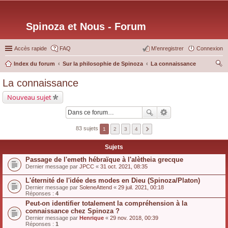
Spinoza et Nous - Forum
Accès rapide
FAQ
M’enregistrer
Connexion
Index du forum
Sur la philosophie de Spinoza
La connaissance
ec
La connaissance
her
Nouveau sujet
ch
er
83 sujets
1
2
3
4
Sujets
Passage de l'emeth hébraïque à l'alètheia grecque
Dernier message par
JPCC
«
31 oct. 2021, 08:35
L'éternité de l'idée des modes en Dieu (Spinoza/Platon)
Dernier message par
SoleneAttend
«
29 juil. 2021, 00:18
Réponses :
4
Peut-on identifier totalement la compréhension à la
connaissance chez Spinoza ?
Dernier message par
Henrique
«
29 nov. 2018, 00:39
Réponses :
1