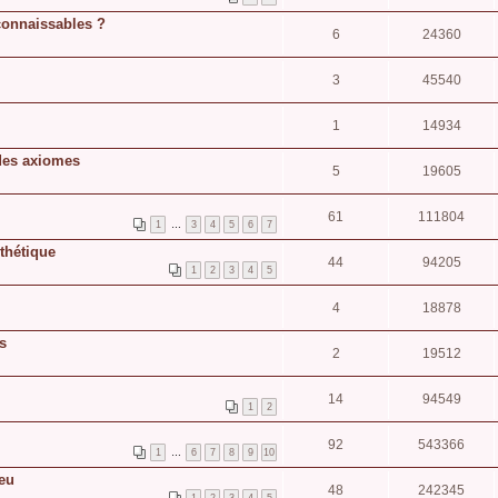
connaissables ?
6
24360
3
45540
1
14934
 des axiomes
5
19605
61
111804
1
…
3
4
5
6
7
thétique
44
94205
1
2
3
4
5
4
18878
s
2
19512
14
94549
1
2
92
543366
1
…
6
7
8
9
10
ieu
48
242345