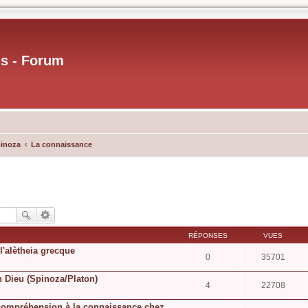
us - Forum
pinoza
La connaissance
RÉPONSES
VUES
l'alètheia grecque
0
35701
n Dieu (Spinoza/Platon)
4
22708
a compréhension à la connaissance chez