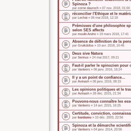
Spinoza ?
par
corne dauroch
» 07 nov. 2018, 01:00
réconcilier l'Ethique et le matér
par
Lechat
» 06 mai 2018, 12:18
Prémisses d'une philosophie spi
selon SES affects
par
moulin Andre
» 19 mars 2018, 17:41
Absence de définition de la pen
par
Gruikdofus
» 10 avr. 2018, 10:46
Deus sive Natura
par
Serinus
» 24 mai 2017, 09:21
Faut-il parler le spinozien pour
par
Vanleers
» 06 janv. 2016, 16:24
Il y a un point de confiance...
par
Avinash
» 06 janv. 2016, 08:15
Les opinions politiques et le tra
par
Avinash
» 28 déc. 2015, 21:34
Pouvons-nous connaître les ess
par
Vanleers
» 14 avr. 2015, 16:25
Certitude, conviction, connaiss
par
bardamu
» 10 déc. 2003, 22:56
Spinoza et la démarche scientif
par
Vanleers
» 04 janv. 2014, 20:56