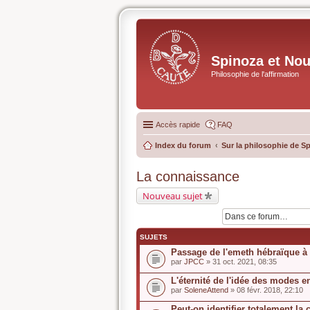
Spinoza et No
Philosophie de l'affirmation
Accès rapide
FAQ
Index du forum
Sur la philosophie de S
La connaissance
Nouveau sujet
SUJETS
Passage de l'emeth hébraïque à 
par
JPCC
» 31 oct. 2021, 08:35
L'éternité de l'idée des modes e
par
SoleneAttend
» 08 févr. 2018, 22:10
Peut-on identifier totalement l