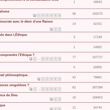
1
16643
ialisme
56
150275
1
2
3
4
5
6
noziste avec le désir d'une Raison
14
42151
1
2
sée dans l,Éthique
3
17148
1
14802
 comprendre l'Ethique ?
77
107717
1
…
4
5
6
7
8
0
20955
vail philosophique .
42
79681
1
2
3
4
5
ences singulières ?
62
307289
1
…
3
4
5
6
7
ance de Dieu
16
108452
1
2
ique
12
34744
1
2