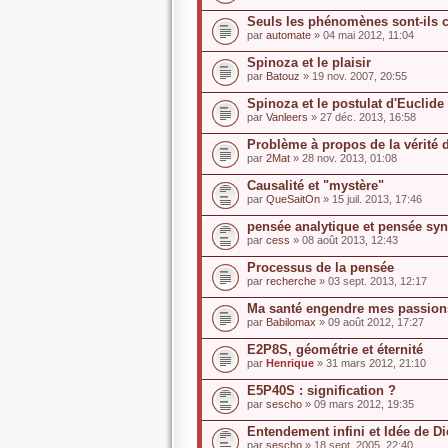
Seuls les phénomènes sont-ils 
par
automate
» 04 mai 2012, 11:04
Spinoza et le plaisir
par
Batouz
» 19 nov. 2007, 20:55
Spinoza et le postulat d'Euclide
par
Vanleers
» 27 déc. 2013, 16:58
Problème à propos de la vérité
par
2Mat
» 28 nov. 2013, 01:08
Causalité et "mystère"
par
QueSaitOn
» 15 juil. 2013, 17:46
pensée analytique et pensée syn
par
cess
» 08 août 2013, 12:43
Processus de la pensée
par
recherche
» 03 sept. 2013, 12:17
Ma santé engendre mes passion
par
Babilomax
» 09 août 2012, 17:27
E2P8S, géométrie et éternité
par
Henrique
» 31 mars 2012, 21:10
E5P40S : signification ?
par
sescho
» 09 mars 2012, 19:35
Entendement infini et Idée de D
par
sescho
» 18 sept. 2005, 22:40