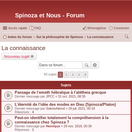
Spinoza et Nous - Forum
Accès rapide
FAQ
M’enregistrer
Connexion
Index du forum
Sur la philosophie de Spinoza
La connaissance
ec
La connaissance
her
Nouveau sujet
ch
er
83 sujets
1
2
3
4
Sujets
Passage de l'emeth hébraïque à l'alètheia grecque
Dernier message par
JPCC
«
31 oct. 2021, 08:35
L'éternité de l'idée des modes en Dieu (Spinoza/Platon)
Dernier message par
SoleneAttend
«
29 juil. 2021, 00:18
Réponses :
4
Peut-on identifier totalement la compréhension à la
connaissance chez Spinoza ?
Dernier message par
Henrique
«
29 nov. 2018, 00:39
Réponses :
1