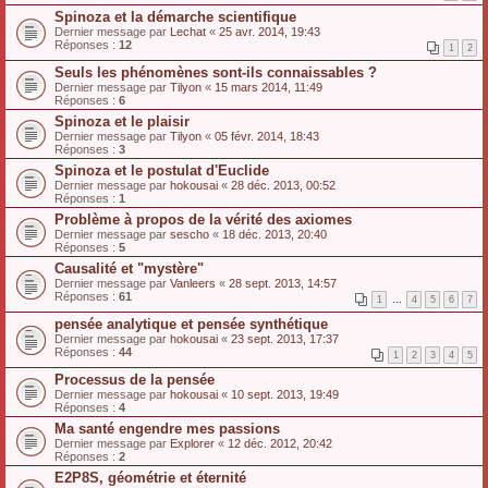
Spinoza et la démarche scientifique
Dernier message par
Lechat
«
25 avr. 2014, 19:43
Réponses :
12
1
2
Seuls les phénomènes sont-ils connaissables ?
Dernier message par
Tilyon
«
15 mars 2014, 11:49
Réponses :
6
Spinoza et le plaisir
Dernier message par
Tilyon
«
05 févr. 2014, 18:43
Réponses :
3
Spinoza et le postulat d'Euclide
Dernier message par
hokousai
«
28 déc. 2013, 00:52
Réponses :
1
Problème à propos de la vérité des axiomes
Dernier message par
sescho
«
18 déc. 2013, 20:40
Réponses :
5
Causalité et "mystère"
Dernier message par
Vanleers
«
28 sept. 2013, 14:57
Réponses :
61
1
…
4
5
6
7
pensée analytique et pensée synthétique
Dernier message par
hokousai
«
23 sept. 2013, 17:37
Réponses :
44
1
2
3
4
5
Processus de la pensée
Dernier message par
hokousai
«
10 sept. 2013, 19:49
Réponses :
4
Ma santé engendre mes passions
Dernier message par
Explorer
«
12 déc. 2012, 20:42
Réponses :
2
E2P8S, géométrie et éternité