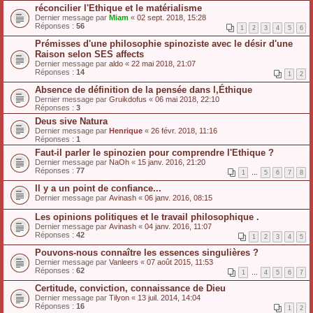
réconcilier l'Ethique et le matérialisme
Dernier message par
Miam
«
02 sept. 2018, 15:28
Réponses :
56
1
2
3
4
5
6
Prémisses d'une philosophie spinoziste avec le désir d'une
Raison selon SES affects
Dernier message par
aldo
«
22 mai 2018, 21:07
Réponses :
14
1
2
Absence de définition de la pensée dans l,Éthique
Dernier message par
Gruikdofus
«
06 mai 2018, 22:10
Réponses :
3
Deus sive Natura
Dernier message par
Henrique
«
26 févr. 2018, 11:16
Réponses :
1
Faut-il parler le spinozien pour comprendre l'Ethique ?
Dernier message par
NaOh
«
15 janv. 2016, 21:20
Réponses :
77
1
…
5
6
7
8
Il y a un point de confiance...
Dernier message par
Avinash
«
06 janv. 2016, 08:15
Les opinions politiques et le travail philosophique .
Dernier message par
Avinash
«
04 janv. 2016, 11:07
Réponses :
42
1
2
3
4
5
Pouvons-nous connaître les essences singulières ?
Dernier message par
Vanleers
«
07 août 2015, 11:53
Réponses :
62
1
…
4
5
6
7
Certitude, conviction, connaissance de Dieu
Dernier message par
Tilyon
«
13 juil. 2014, 14:04
Réponses :
16
1
2