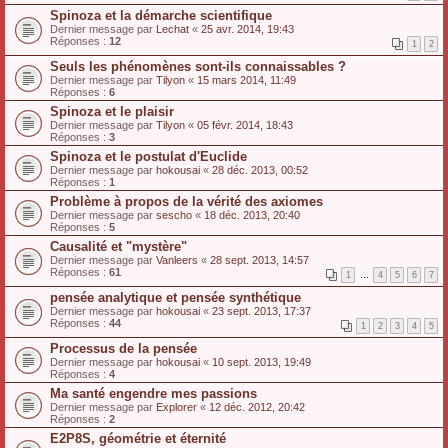
Spinoza et la démarche scientifique
Dernier message par
Lechat
«
25 avr. 2014, 19:43
Réponses :
12
1
2
Seuls les phénomènes sont-ils connaissables ?
Dernier message par
Tilyon
«
15 mars 2014, 11:49
Réponses :
6
Spinoza et le plaisir
Dernier message par
Tilyon
«
05 févr. 2014, 18:43
Réponses :
3
Spinoza et le postulat d'Euclide
Dernier message par
hokousai
«
28 déc. 2013, 00:52
Réponses :
1
Problème à propos de la vérité des axiomes
Dernier message par
sescho
«
18 déc. 2013, 20:40
Réponses :
5
Causalité et "mystère"
Dernier message par
Vanleers
«
28 sept. 2013, 14:57
Réponses :
61
1
…
4
5
6
7
pensée analytique et pensée synthétique
Dernier message par
hokousai
«
23 sept. 2013, 17:37
Réponses :
44
1
2
3
4
5
Processus de la pensée
Dernier message par
hokousai
«
10 sept. 2013, 19:49
Réponses :
4
Ma santé engendre mes passions
Dernier message par
Explorer
«
12 déc. 2012, 20:42
Réponses :
2
E2P8S, géométrie et éternité