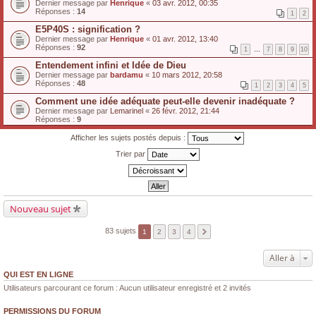
Dernier message par
Henrique
«
03 avr. 2012, 00:35
Réponses :
14
1
2
E5P40S : signification ?
Dernier message par
Henrique
«
01 avr. 2012, 13:40
Réponses :
92
1
…
7
8
9
10
Entendement infini et Idée de Dieu
Dernier message par
bardamu
«
10 mars 2012, 20:58
Réponses :
48
1
2
3
4
5
Comment une idée adéquate peut-elle devenir inadéquate ?
Dernier message par
Lemarinel
«
26 févr. 2012, 21:44
Réponses :
9
Afficher les sujets postés depuis :
Trier par
Nouveau sujet
83 sujets
1
2
3
4
Aller à
QUI EST EN LIGNE
Utilisateurs parcourant ce forum : Aucun utilisateur enregistré et 2 invités
PERMISSIONS DU FORUM