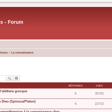
us - Forum
pinoza
La connaissance
RÉPONSES
VUES
l'alètheia grecque
0
35702
n Dieu (Spinoza/Platon)
4
22713
a compréhension à la connaissance chez