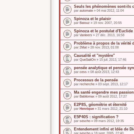
Seuls les phénomènes sont-ils 
par
automate
» 04 mai 2012, 11:04
Spinoza et le plaisir
par
Batouz
» 19 nov. 2007, 20:55
Spinoza et le postulat d'Euclide
par
Vanleers
» 27 déc. 2013, 16:58
Problème à propos de la vérité
par
2Mat
» 28 nov. 2013, 01:08
Causalité et "mystère"
par
QueSaitOn
» 15 juil. 2013, 17:46
pensée analytique et pensée syn
par
cess
» 08 août 2013, 12:43
Processus de la pensée
par
recherche
» 03 sept. 2013, 12:17
Ma santé engendre mes passion
par
Babilomax
» 09 août 2012, 17:27
E2P8S, géométrie et éternité
par
Henrique
» 31 mars 2012, 21:10
E5P40S : signification ?
par
sescho
» 09 mars 2012, 19:35
Entendement infini et Idée de D
par
sescho
» 18 sept. 2005, 22:40