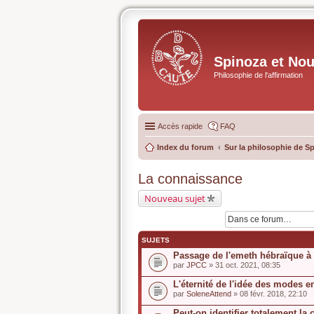
Spinoza et No
Philosophie de l'affirmation
Accès rapide
FAQ
Index du forum
Sur la philosophie de S
La connaissance
Nouveau sujet
SUJETS
Passage de l'emeth hébraïque à 
par
JPCC
» 31 oct. 2021, 08:35
L'éternité de l'idée des modes e
par
SoleneAttend
» 08 févr. 2018, 22:10
Peut-on identifier totalement l