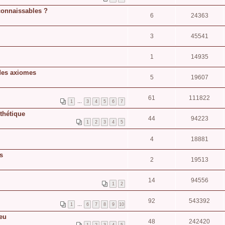
connaissables ?
6
24363
3
45541
1
14935
 des axiomes
5
19607
61
111822
1
…
3
4
5
6
7
thétique
44
94223
1
2
3
4
5
4
18881
s
2
19513
14
94556
1
2
92
543392
1
…
6
7
8
9
10
ieu
48
242420