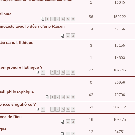
1
16645
ialisme
56
150322
1
2
3
4
5
6
noziste avec le désir d'une Raison
14
42156
1
2
sée dans l,Éthique
3
17155
1
14803
 comprendre l'Ethique ?
77
107745
1
…
4
5
6
7
8
0
20956
vail philosophique .
42
79706
1
2
3
4
5
ences singulières ?
62
307312
1
…
3
4
5
6
7
ance de Dieu
16
108475
1
2
ique
12
34751
1
2