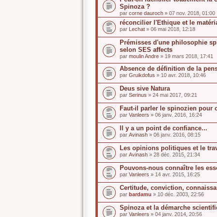
Spinoza ?
par
corne dauroch
» 07 nov. 2018, 01:00
réconcilier l'Ethique et le matér
par
Lechat
» 06 mai 2018, 12:18
Prémisses d'une philosophie spi
selon SES affects
par
moulin Andre
» 19 mars 2018, 17:41
Absence de définition de la pen
par
Gruikdofus
» 10 avr. 2018, 10:46
Deus sive Natura
par
Serinus
» 24 mai 2017, 09:21
Faut-il parler le spinozien pour
par
Vanleers
» 06 janv. 2016, 16:24
Il y a un point de confiance...
par
Avinash
» 06 janv. 2016, 08:15
Les opinions politiques et le tra
par
Avinash
» 28 déc. 2015, 21:34
Pouvons-nous connaître les ess
par
Vanleers
» 14 avr. 2015, 16:25
Certitude, conviction, connaiss
par
bardamu
» 10 déc. 2003, 22:56
Spinoza et la démarche scientif
par
Vanleers
» 04 janv. 2014, 20:56