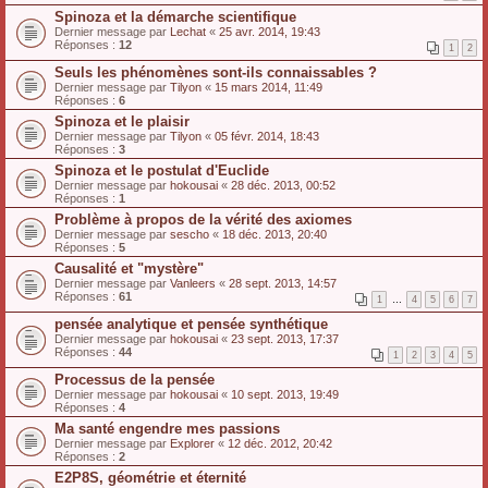
Spinoza et la démarche scientifique
Dernier message par
Lechat
«
25 avr. 2014, 19:43
Réponses :
12
1
2
Seuls les phénomènes sont-ils connaissables ?
Dernier message par
Tilyon
«
15 mars 2014, 11:49
Réponses :
6
Spinoza et le plaisir
Dernier message par
Tilyon
«
05 févr. 2014, 18:43
Réponses :
3
Spinoza et le postulat d'Euclide
Dernier message par
hokousai
«
28 déc. 2013, 00:52
Réponses :
1
Problème à propos de la vérité des axiomes
Dernier message par
sescho
«
18 déc. 2013, 20:40
Réponses :
5
Causalité et "mystère"
Dernier message par
Vanleers
«
28 sept. 2013, 14:57
Réponses :
61
1
…
4
5
6
7
pensée analytique et pensée synthétique
Dernier message par
hokousai
«
23 sept. 2013, 17:37
Réponses :
44
1
2
3
4
5
Processus de la pensée
Dernier message par
hokousai
«
10 sept. 2013, 19:49
Réponses :
4
Ma santé engendre mes passions
Dernier message par
Explorer
«
12 déc. 2012, 20:42
Réponses :
2
E2P8S, géométrie et éternité