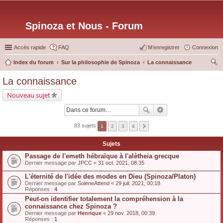
Spinoza et Nous - Forum
Accès rapide
FAQ
M’enregistrer
Connexion
Index du forum
Sur la philosophie de Spinoza
La connaissance
ec
La connaissance
her
Nouveau sujet
ch
er
83 sujets
1
2
3
4
Sujets
Passage de l'emeth hébraïque à l'alètheia grecque
Dernier message par
JPCC
«
31 oct. 2021, 08:35
L'éternité de l'idée des modes en Dieu (Spinoza/Platon)
Dernier message par
SoleneAttend
«
29 juil. 2021, 00:18
Réponses :
4
Peut-on identifier totalement la compréhension à la
connaissance chez Spinoza ?
Dernier message par
Henrique
«
29 nov. 2018, 00:39
Réponses :
1