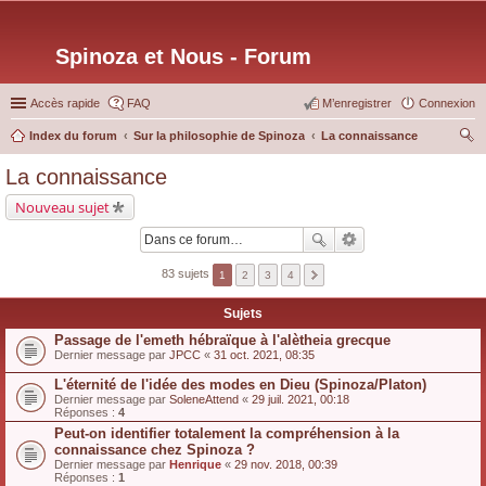
Spinoza et Nous - Forum
Accès rapide
FAQ
M’enregistrer
Connexion
Index du forum
Sur la philosophie de Spinoza
La connaissance
ec
La connaissance
her
Nouveau sujet
ch
er
83 sujets
1
2
3
4
Sujets
Passage de l'emeth hébraïque à l'alètheia grecque
Dernier message par
JPCC
«
31 oct. 2021, 08:35
L'éternité de l'idée des modes en Dieu (Spinoza/Platon)
Dernier message par
SoleneAttend
«
29 juil. 2021, 00:18
Réponses :
4
Peut-on identifier totalement la compréhension à la
connaissance chez Spinoza ?
Dernier message par
Henrique
«
29 nov. 2018, 00:39
Réponses :
1