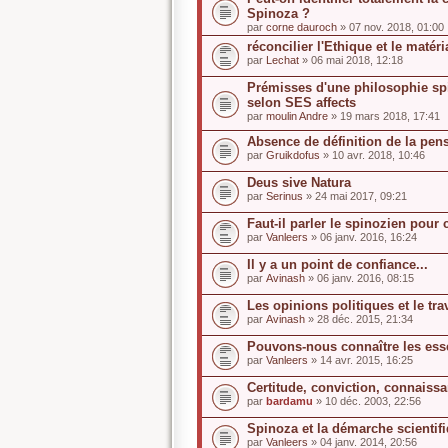
Spinoza ?
par
corne dauroch
» 07 nov. 2018, 01:00
réconcilier l'Ethique et le matér
par
Lechat
» 06 mai 2018, 12:18
Prémisses d'une philosophie spi
selon SES affects
par
moulin Andre
» 19 mars 2018, 17:41
Absence de définition de la pen
par
Gruikdofus
» 10 avr. 2018, 10:46
Deus sive Natura
par
Serinus
» 24 mai 2017, 09:21
Faut-il parler le spinozien pour
par
Vanleers
» 06 janv. 2016, 16:24
Il y a un point de confiance...
par
Avinash
» 06 janv. 2016, 08:15
Les opinions politiques et le tra
par
Avinash
» 28 déc. 2015, 21:34
Pouvons-nous connaître les ess
par
Vanleers
» 14 avr. 2015, 16:25
Certitude, conviction, connaiss
par
bardamu
» 10 déc. 2003, 22:56
Spinoza et la démarche scientif
par
Vanleers
» 04 janv. 2014, 20:56