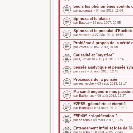
Seuls les phénomènes sont-ils 
par
automate
» 04 mai 2012, 11:04
Spinoza et le plaisir
par
Batouz
» 19 nov. 2007, 20:55
Spinoza et le postulat d'Euclide
par
Vanleers
» 27 déc. 2013, 16:58
Problème à propos de la vérité
par
2Mat
» 28 nov. 2013, 01:08
Causalité et "mystère"
par
QueSaitOn
» 15 juil. 2013, 17:46
pensée analytique et pensée syn
par
cess
» 08 août 2013, 12:43
Processus de la pensée
par
recherche
» 03 sept. 2013, 12:17
Ma santé engendre mes passion
par
Babilomax
» 09 août 2012, 17:27
E2P8S, géométrie et éternité
par
Henrique
» 31 mars 2012, 21:10
E5P40S : signification ?
par
sescho
» 09 mars 2012, 19:35
Entendement infini et Idée de D
par
sescho
» 18 sept. 2005, 22:40