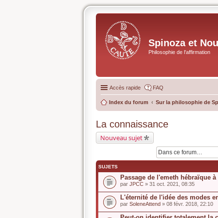
Spinoza et No
Philosophie de l'affirmation
Accès rapide
FAQ
Index du forum
Sur la philosophie de S
La connaissance
Nouveau sujet
SUJETS
Passage de l'emeth hébraïque à 
par
JPCC
» 31 oct. 2021, 08:35
L'éternité de l'idée des modes e
par
SoleneAttend
» 08 févr. 2018, 22:10
Peut-on identifier totalement l