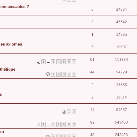
connaissables ?
6
24364
3
45542
1
14935
 des axiomes
5
19607
61
111839
1
…
3
4
5
6
7
thétique
44
94229
1
2
3
4
5
4
18883
s
2
19514
14
94557
1
2
92
543400
1
…
6
7
8
9
10
ieu
48
242433