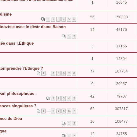
1
16645
ialisme
56
150338
1
2
3
4
5
6
noziste avec le désir d'une Raison
14
42176
1
2
sée dans l,Éthique
3
17155
1
14804
 comprendre l'Ethique ?
77
107754
1
…
4
5
6
7
8
0
20957
vail philosophique .
42
79707
1
2
3
4
5
ences singulières ?
62
307317
1
…
3
4
5
6
7
ance de Dieu
16
108477
1
2
ique
12
34755
1
2