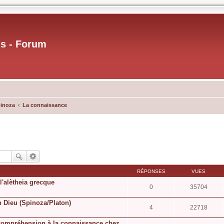
us - Forum
pinoza
La connaissance
RÉPONSES
VUES
l'alètheia grecque
0
35704
n Dieu (Spinoza/Platon)
4
22718
a compréhension à la connaissance chez