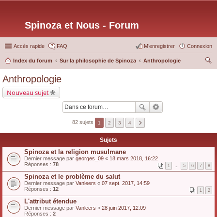
Spinoza et Nous - Forum
Accès rapide
FAQ
M’enregistrer
Connexion
Index du forum
Sur la philosophie de Spinoza
Anthropologie
ec
Anthropologie
her
Nouveau sujet
ch
er
82 sujets
1
2
3
4
Sujets
Spinoza et la religion musulmane
Dernier message par
georges_09
«
18 mars 2018, 16:22
Réponses :
78
1
…
5
6
7
8
Spinoza et le problème du salut
Dernier message par
Vanleers
«
07 sept. 2017, 14:59
Réponses :
12
1
2
L'attribut étendue
Dernier message par
Vanleers
«
28 juin 2017, 12:09
Réponses :
2