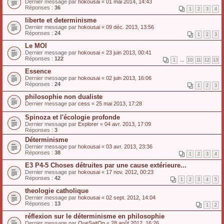
Dernier message par
hokousai
«
01 mai 2014, 14:43
Réponses :
36
1
2
3
4
liberte et determinisme
Dernier message par
hokousai
«
09 déc. 2013, 13:56
Réponses :
24
1
2
3
Le MOI
Dernier message par
hokousai
«
23 juin 2013, 00:41
Réponses :
122
1
…
10
11
12
13
Essence
Dernier message par
hokousai
«
02 juin 2013, 16:06
Réponses :
24
1
2
3
philosophie non dualiste
Dernier message par
cess
«
25 mai 2013, 17:28
Spinoza et l'écologie profonde
Dernier message par
Explorer
«
04 avr. 2013, 17:09
Réponses :
3
Déterminisme
Dernier message par
hokousai
«
03 avr. 2013, 23:36
Réponses :
38
1
2
3
4
E3 P4-5 Choses détruites par une cause extérieure...
Dernier message par
hokousai
«
17 nov. 2012, 00:23
Réponses :
42
1
2
3
4
5
theologie catholique
Dernier message par
hokousai
«
02 sept. 2012, 14:04
Réponses :
13
1
2
réflexion sur le déterminisme en philosophie
Dernier message par
QueSaitOn
«
28 août 2012, 16:26