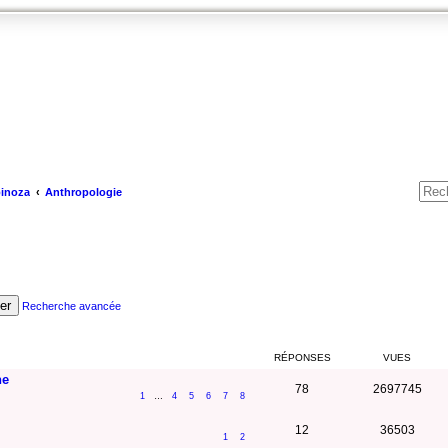
pinoza
Anthropologie
er
Recherche avancée
RÉPONSES
VUES
ne
78
2697745
1
…
4
5
6
7
8
12
36503
1
2