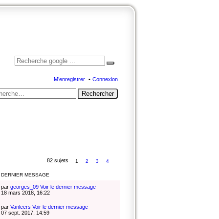
Documentation
Ancien site
Facebook
M’enregistrer
Connexion
Rechercher
82 sujets
1
2
3
4
DERNIER MESSAGE
par
georges_09
Voir le dernier message
18 mars 2018, 16:22
par
Vanleers
Voir le dernier message
07 sept. 2017, 14:59