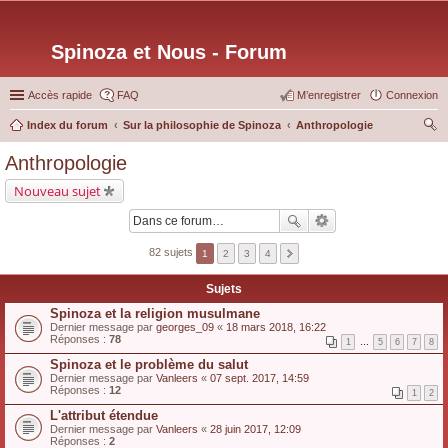
Spinoza et Nous - Forum
Accès rapide
FAQ
M’enregistrer
Connexion
Index du forum
Sur la philosophie de Spinoza
Anthropologie
ec
Anthropologie
her
Nouveau sujet
ch
er
82 sujets
1
2
3
4
Sujets
Spinoza et la religion musulmane
Dernier message par
georges_09
«
18 mars 2018, 16:22
Réponses :
78
1
…
5
6
7
8
Spinoza et le problème du salut
Dernier message par
Vanleers
«
07 sept. 2017, 14:59
Réponses :
12
1
2
L'attribut étendue
Dernier message par
Vanleers
«
28 juin 2017, 12:09
Réponses :
2