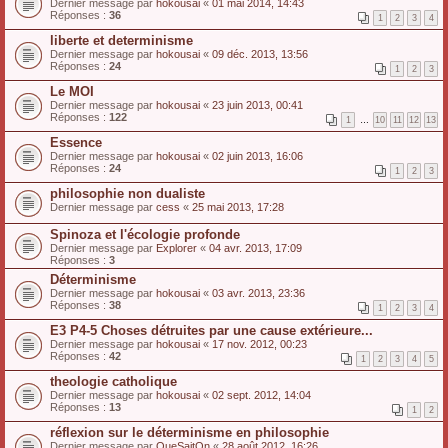
Dernier message par
hokousai
«
01 mai 2014, 14:43
Réponses :
36
1
2
3
4
liberte et determinisme
Dernier message par
hokousai
«
09 déc. 2013, 13:56
Réponses :
24
1
2
3
Le MOI
Dernier message par
hokousai
«
23 juin 2013, 00:41
Réponses :
122
1
…
10
11
12
13
Essence
Dernier message par
hokousai
«
02 juin 2013, 16:06
Réponses :
24
1
2
3
philosophie non dualiste
Dernier message par
cess
«
25 mai 2013, 17:28
Spinoza et l'écologie profonde
Dernier message par
Explorer
«
04 avr. 2013, 17:09
Réponses :
3
Déterminisme
Dernier message par
hokousai
«
03 avr. 2013, 23:36
Réponses :
38
1
2
3
4
E3 P4-5 Choses détruites par une cause extérieure...
Dernier message par
hokousai
«
17 nov. 2012, 00:23
Réponses :
42
1
2
3
4
5
theologie catholique
Dernier message par
hokousai
«
02 sept. 2012, 14:04
Réponses :
13
1
2
réflexion sur le déterminisme en philosophie
Dernier message par
QueSaitOn
«
28 août 2012, 16:26