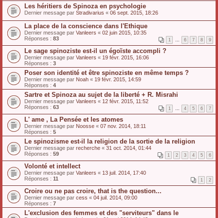
Les héritiers de Spinoza en psychologie
Dernier message par
Stradivarius
«
06 sept. 2015, 18:26
La place de la conscience dans l'Ethique
Dernier message par
Vanleers
«
02 juin 2015, 10:35
Réponses :
83
1
…
6
7
8
9
Le sage spinoziste est-il un égoïste accompli ?
Dernier message par
Vanleers
«
19 févr. 2015, 16:06
Réponses :
3
Poser son identité et être spinoziste en même temps ?
Dernier message par
Noah
«
19 févr. 2015, 14:59
Réponses :
4
Sartre et Spinoza au sujet de la liberté + R. Misrahi
Dernier message par
Vanleers
«
12 févr. 2015, 11:52
Réponses :
63
1
…
4
5
6
7
L' ame , La Pensée et les atomes
Dernier message par
Noosse
«
07 nov. 2014, 18:11
Réponses :
5
Le spinozisme est-il la religion de la sortie de la religion
Dernier message par
recherche
«
31 oct. 2014, 01:44
Réponses :
59
1
2
3
4
5
6
Volonté et intellect
Dernier message par
Vanleers
«
13 juil. 2014, 17:40
Réponses :
11
1
2
Croire ou ne pas croire, that is the question...
Dernier message par
cess
«
04 juil. 2014, 09:00
Réponses :
7
L'exclusion des femmes et des "serviteurs" dans le