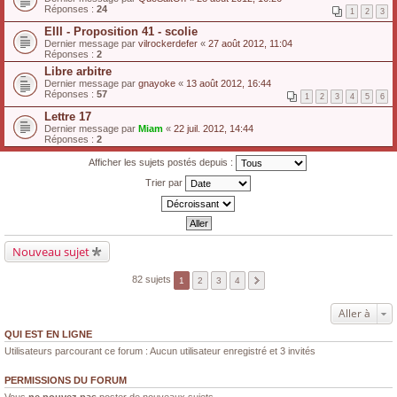
Réponses :
24
1
2
3
EIII - Proposition 41 - scolie
Dernier message par
vilrockerdefer
«
27 août 2012, 11:04
Réponses :
2
Libre arbitre
Dernier message par
gnayoke
«
13 août 2012, 16:44
Réponses :
57
1
2
3
4
5
6
Lettre 17
Dernier message par
Miam
«
22 juil. 2012, 14:44
Réponses :
2
Afficher les sujets postés depuis :
Trier par
Nouveau sujet
82 sujets
1
2
3
4
Aller à
QUI EST EN LIGNE
Utilisateurs parcourant ce forum : Aucun utilisateur enregistré et 3 invités
PERMISSIONS DU FORUM