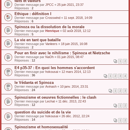
faits et valeurs
Dernier message par
JPCC
«
25 juin 2021, 23:37
Réponses :
2
Ethique : définition I
Dernier message par
Crosswind
«
11 sept. 2018, 14:09
Réponses :
6
Spinoza ou la dissolution de la morale
Dernier message par
Henrique
«
02 août 2018, 12:12
Réponses :
5
La vie en tant que bataille
Dernier message par
Vanleers
«
18 juin 2015, 16:08
Réponses :
2
Pour en finir avec le nihilisme : Spinoza et Nietzsche
Dernier message par
NaOh
«
01 juin 2015, 08:47
Réponses :
12
1
2
E4 p35-37 : En quoi les hommes s'accordent
Dernier message par
hokousai
«
12 mars 2014, 12:13
Réponses :
36
1
2
3
4
le Védanta et Spinoza
Dernier message par
Avinash
«
10 janv. 2014, 23:31
Réponses :
24
1
2
3
Spinozisme et oeuvres fictionnelles : le clash
Dernier message par
Lechat
«
11 déc. 2013, 22:43
Réponses :
12
1
2
question du suicide et de la vie
Dernier message par
hokousai
«
26 déc. 2012, 22:24
Réponses :
14
1
2
Spinozisme et homosexualité