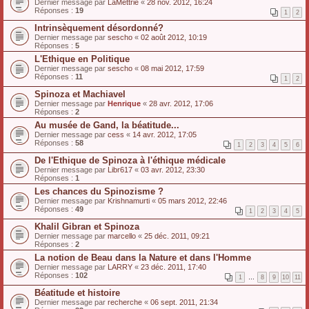
Dernier message par
LaMettrie
«
28 nov. 2012, 16:24
Réponses :
19
1
2
Intrinsèquement désordonné?
Dernier message par
sescho
«
02 août 2012, 10:19
Réponses :
5
L'Ethique en Politique
Dernier message par
sescho
«
08 mai 2012, 17:59
Réponses :
11
1
2
Spinoza et Machiavel
Dernier message par
Henrique
«
28 avr. 2012, 17:06
Réponses :
2
Au musée de Gand, la béatitude...
Dernier message par
cess
«
14 avr. 2012, 17:05
Réponses :
58
1
2
3
4
5
6
De l'Ethique de Spinoza à l'éthique médicale
Dernier message par
Libr617
«
03 avr. 2012, 23:30
Réponses :
1
Les chances du Spinozisme ?
Dernier message par
Krishnamurti
«
05 mars 2012, 22:46
Réponses :
49
1
2
3
4
5
Khalil Gibran et Spinoza
Dernier message par
marcello
«
25 déc. 2011, 09:21
Réponses :
2
La notion de Beau dans la Nature et dans l'Homme
Dernier message par
LARRY
«
23 déc. 2011, 17:40
Réponses :
102
1
…
8
9
10
11
Béatitude et histoire
Dernier message par
recherche
«
06 sept. 2011, 21:34