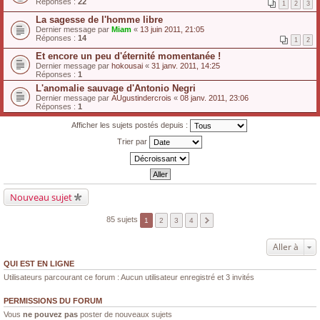
Réponses :
22
1
2
3
La sagesse de l'homme libre
Dernier message par
Miam
«
13 juin 2011, 21:05
Réponses :
14
1
2
Et encore un peu d'éternité momentanée !
Dernier message par
hokousai
«
31 janv. 2011, 14:25
Réponses :
1
L'anomalie sauvage d'Antonio Negri
Dernier message par
AUgustindercrois
«
08 janv. 2011, 23:06
Réponses :
1
Afficher les sujets postés depuis :
Trier par
Nouveau sujet
85 sujets
1
2
3
4
Aller à
QUI EST EN LIGNE
Utilisateurs parcourant ce forum : Aucun utilisateur enregistré et 3 invités
PERMISSIONS DU FORUM
Vous
ne pouvez pas
poster de nouveaux sujets