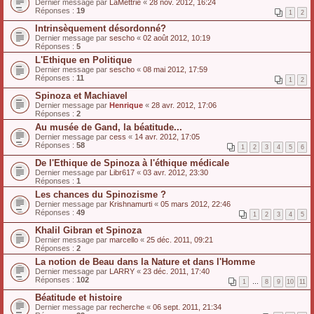
Dernier message par
LaMettrie
«
28 nov. 2012, 16:24
Réponses :
19
1
2
Intrinsèquement désordonné?
Dernier message par
sescho
«
02 août 2012, 10:19
Réponses :
5
L'Ethique en Politique
Dernier message par
sescho
«
08 mai 2012, 17:59
Réponses :
11
1
2
Spinoza et Machiavel
Dernier message par
Henrique
«
28 avr. 2012, 17:06
Réponses :
2
Au musée de Gand, la béatitude...
Dernier message par
cess
«
14 avr. 2012, 17:05
Réponses :
58
1
2
3
4
5
6
De l'Ethique de Spinoza à l'éthique médicale
Dernier message par
Libr617
«
03 avr. 2012, 23:30
Réponses :
1
Les chances du Spinozisme ?
Dernier message par
Krishnamurti
«
05 mars 2012, 22:46
Réponses :
49
1
2
3
4
5
Khalil Gibran et Spinoza
Dernier message par
marcello
«
25 déc. 2011, 09:21
Réponses :
2
La notion de Beau dans la Nature et dans l'Homme
Dernier message par
LARRY
«
23 déc. 2011, 17:40
Réponses :
102
1
…
8
9
10
11
Béatitude et histoire
Dernier message par
recherche
«
06 sept. 2011, 21:34