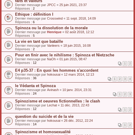
faits et valeurs
Dernier message par
JPCC
«
25 juin 2021, 23:37
Réponses :
2
Ethique : définition I
Dernier message par
Crosswind
«
11 sept. 2018, 14:09
Réponses :
6
Spinoza ou la dissolution de la morale
Dernier message par
Henrique
«
02 août 2018, 12:12
Réponses :
5
La vie en tant que bataille
Dernier message par
Vanleers
«
18 juin 2015, 16:08
Réponses :
2
Pour en finir avec le nihilisme : Spinoza et Nietzsche
Dernier message par
NaOh
«
01 juin 2015, 08:47
Réponses :
12
1
2
E4 p35-37 : En quoi les hommes s'accordent
Dernier message par
hokousai
«
12 mars 2014, 12:13
Réponses :
36
1
2
3
4
le Védanta et Spinoza
Dernier message par
Avinash
«
10 janv. 2014, 23:31
Réponses :
24
1
2
3
Spinozisme et oeuvres fictionnelles : le clash
Dernier message par
Lechat
«
11 déc. 2013, 22:43
Réponses :
12
1
2
question du suicide et de la vie
Dernier message par
hokousai
«
26 déc. 2012, 22:24
Réponses :
14
1
2
Spinozisme et homosexualité