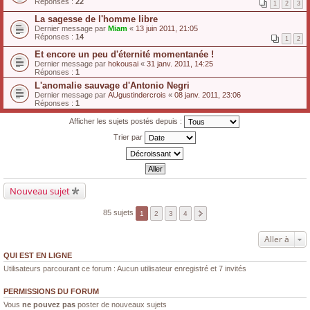
Réponses :
22
1
2
3
La sagesse de l'homme libre
Dernier message par
Miam
«
13 juin 2011, 21:05
Réponses :
14
1
2
Et encore un peu d'éternité momentanée !
Dernier message par
hokousai
«
31 janv. 2011, 14:25
Réponses :
1
L'anomalie sauvage d'Antonio Negri
Dernier message par
AUgustindercrois
«
08 janv. 2011, 23:06
Réponses :
1
Afficher les sujets postés depuis :
Trier par
Nouveau sujet
85 sujets
1
2
3
4
Aller à
QUI EST EN LIGNE
Utilisateurs parcourant ce forum : Aucun utilisateur enregistré et 7 invités
PERMISSIONS DU FORUM
Vous
ne pouvez pas
poster de nouveaux sujets