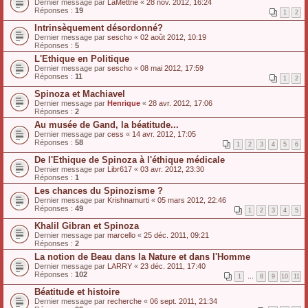
Dernier message par
LaMettrie
«
28 nov. 2012, 16:24
Réponses :
19
1
2
Intrinsèquement désordonné?
Dernier message par
sescho
«
02 août 2012, 10:19
Réponses :
5
L'Ethique en Politique
Dernier message par
sescho
«
08 mai 2012, 17:59
Réponses :
11
1
2
Spinoza et Machiavel
Dernier message par
Henrique
«
28 avr. 2012, 17:06
Réponses :
2
Au musée de Gand, la béatitude...
Dernier message par
cess
«
14 avr. 2012, 17:05
Réponses :
58
1
2
3
4
5
6
De l'Ethique de Spinoza à l'éthique médicale
Dernier message par
Libr617
«
03 avr. 2012, 23:30
Réponses :
1
Les chances du Spinozisme ?
Dernier message par
Krishnamurti
«
05 mars 2012, 22:46
Réponses :
49
1
2
3
4
5
Khalil Gibran et Spinoza
Dernier message par
marcello
«
25 déc. 2011, 09:21
Réponses :
2
La notion de Beau dans la Nature et dans l'Homme
Dernier message par
LARRY
«
23 déc. 2011, 17:40
Réponses :
102
1
…
8
9
10
11
Béatitude et histoire
Dernier message par
recherche
«
06 sept. 2011, 21:34