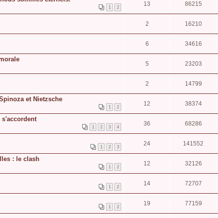
13
86215
1
2
2
16210
6
34616
 morale
5
23203
2
14799
: Spinoza et Nietzsche
12
38374
1
2
 s'accordent
36
68286
1
2
3
4
24
141552
1
2
3
les : le clash
12
32126
1
2
14
72707
1
2
19
77159
1
2