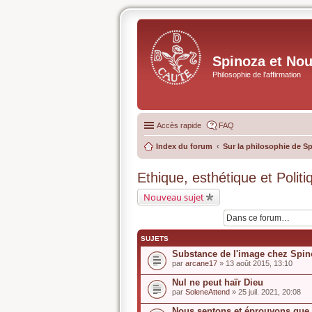
Spinoza et No
Philosophie de l'affirmation
Accès rapide
FAQ
Index du forum
Sur la philosophie de S
Ethique, esthétique et Politi
Nouveau sujet
SUJETS
Substance de l'image chez Spin
par
arcane17
» 13 août 2015, 13:10
Nul ne peut haïr Dieu
par
SoleneAttend
» 25 juil. 2021, 20:08
Nous sentons et éprouvons que