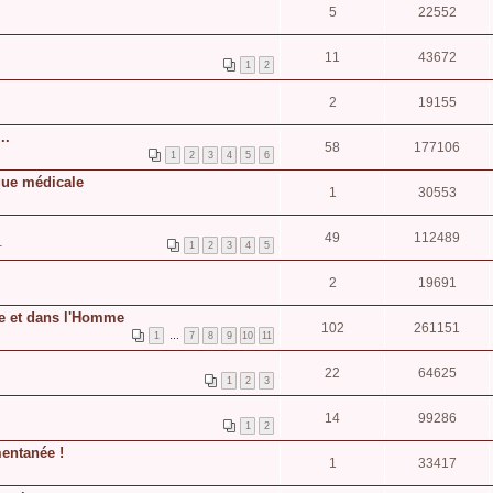
5
22552
11
43672
1
2
2
19155
..
58
177106
1
2
3
4
5
6
ique médicale
1
30553
49
112489
1
1
2
3
4
5
2
19691
re et dans l'Homme
102
261151
1
…
7
8
9
10
11
22
64625
1
2
3
14
99286
1
2
entanée !
1
33417