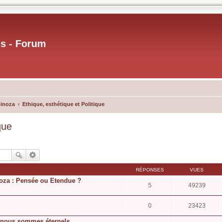
us - Forum
pinoza
Ethique, esthétique et Politique
que
RÉPONSES
VUES
oza : Pensée ou Etendue ?
5
49239
0
23423
 nous sommes éternels.