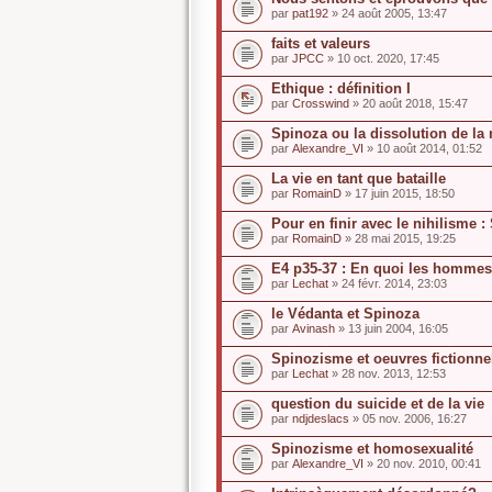
par
pat192
» 24 août 2005, 13:47
faits et valeurs
par
JPCC
» 10 oct. 2020, 17:45
Ethique : définition I
par
Crosswind
» 20 août 2018, 15:47
Spinoza ou la dissolution de la
par
Alexandre_VI
» 10 août 2014, 01:52
La vie en tant que bataille
par
RomainD
» 17 juin 2015, 18:50
Pour en finir avec le nihilisme 
par
RomainD
» 28 mai 2015, 19:25
E4 p35-37 : En quoi les hommes
par
Lechat
» 24 févr. 2014, 23:03
le Védanta et Spinoza
par
Avinash
» 13 juin 2004, 16:05
Spinozisme et oeuvres fictionnel
par
Lechat
» 28 nov. 2013, 12:53
question du suicide et de la vie
par
ndjdeslacs
» 05 nov. 2006, 16:27
Spinozisme et homosexualité
par
Alexandre_VI
» 20 nov. 2010, 00:41