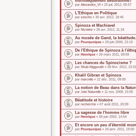
Intrinsèquement désordonné?
par
Alexandre_VI
» 25 juil. 2012, 00:57
L'Ethique en Politique
par
sescho
» 30 avr. 2012, 18:45
Spinoza et Machiavel
par
Nicotine
» 28 avr. 2012, 11:18
Au musée de Gand, la béatitude.
par
Pourquoipas
» 29 juin 2006, 23:19
De l'Ethique de Spinoza à l'éth
par
Henrique
» 26 mars 2011, 09:59
Les chances du Spinozisme ?
par
Shub-Niggurath
» 09 févr. 2012, 22:0
Khalil Gibran et Spinoza
par
marcello
» 22 déc. 2011, 09:00
La notion de Beau dans la Natu
par
Joie Naturelle
» 11 nov. 2008, 15:05
Béatitude et histoire
par
recherche
» 07 août 2011, 20:09
La sagesse de l'homme libre
par
Henrique
» 06 juin 2002, 14:54
Et encore un peu d'éternité mom
par
Pourquoipas
» 26 janv. 2011, 19:00