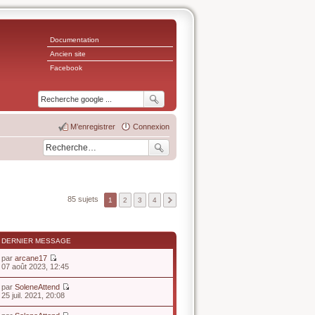
Documentation
Ancien site
Facebook
M’enregistrer
Connexion
85 sujets
1
2
3
4
DERNIER MESSAGE
par
arcane17
V
07 août 2023, 12:45
o
i
par
SoleneAttend
r
V
25 juil. 2021, 20:08
l
o
e
i