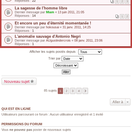
Réponses :
22
1
2
3
La sagesse de l'homme libre
Dernier message par
Miam
«
13 juin 2011, 21:05
Réponses :
14
1
2
Et encore un peu d'éternité momentanée !
Dernier message par
hokousai
«
31 janv. 2011, 14:25
Réponses :
1
L'anomalie sauvage d'Antonio Negri
Dernier message par
AUgustindercrois
«
08 janv. 2011, 23:06
Réponses :
1
Afficher les sujets postés depuis :
Trier par
Nouveau sujet
85 sujets
1
2
3
4
Aller à
QUI EST EN LIGNE
Utilisateurs parcourant ce forum : Aucun utilisateur enregistré et 1 invité
PERMISSIONS DU FORUM
Vous
ne pouvez pas
poster de nouveaux sujets