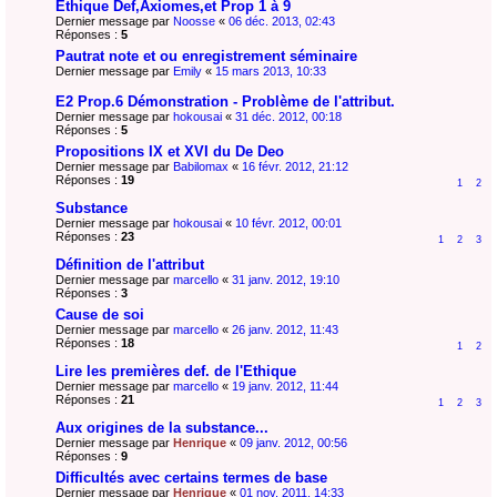
Ethique Def,Axiomes,et Prop 1 à 9
Dernier message par
Noosse
«
06 déc. 2013, 02:43
Réponses :
5
Pautrat note et ou enregistrement séminaire
Dernier message par
Emily
«
15 mars 2013, 10:33
E2 Prop.6 Démonstration - Problème de l'attribut.
Dernier message par
hokousai
«
31 déc. 2012, 00:18
Réponses :
5
Propositions IX et XVI du De Deo
Dernier message par
Babilomax
«
16 févr. 2012, 21:12
Réponses :
19
1
2
Substance
Dernier message par
hokousai
«
10 févr. 2012, 00:01
Réponses :
23
1
2
3
Définition de l'attribut
Dernier message par
marcello
«
31 janv. 2012, 19:10
Réponses :
3
Cause de soi
Dernier message par
marcello
«
26 janv. 2012, 11:43
Réponses :
18
1
2
Lire les premières def. de l'Ethique
Dernier message par
marcello
«
19 janv. 2012, 11:44
Réponses :
21
1
2
3
Aux origines de la substance...
Dernier message par
Henrique
«
09 janv. 2012, 00:56
Réponses :
9
Difficultés avec certains termes de base
Dernier message par
Henrique
«
01 nov. 2011, 14:33