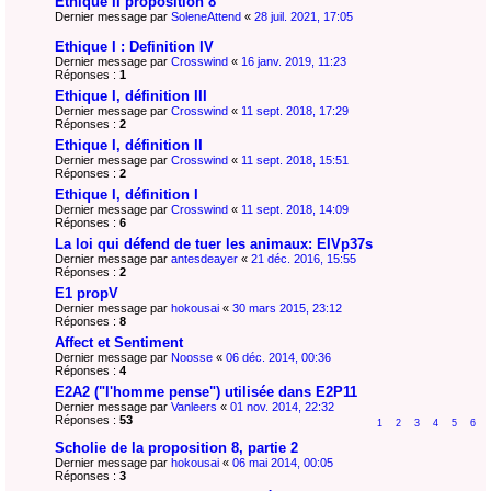
Éthique II proposition 8
Dernier message par
SoleneAttend
«
28 juil. 2021, 17:05
Ethique I : Definition IV
Dernier message par
Crosswind
«
16 janv. 2019, 11:23
Réponses :
1
Ethique I, définition III
Dernier message par
Crosswind
«
11 sept. 2018, 17:29
Réponses :
2
Ethique I, définition II
Dernier message par
Crosswind
«
11 sept. 2018, 15:51
Réponses :
2
Ethique I, définition I
Dernier message par
Crosswind
«
11 sept. 2018, 14:09
Réponses :
6
La loi qui défend de tuer les animaux: EIVp37s
Dernier message par
antesdeayer
«
21 déc. 2016, 15:55
Réponses :
2
E1 propV
Dernier message par
hokousai
«
30 mars 2015, 23:12
Réponses :
8
Affect et Sentiment
Dernier message par
Noosse
«
06 déc. 2014, 00:36
Réponses :
4
E2A2 ("l'homme pense") utilisée dans E2P11
Dernier message par
Vanleers
«
01 nov. 2014, 22:32
Réponses :
53
1
2
3
4
5
6
Scholie de la proposition 8, partie 2
Dernier message par
hokousai
«
06 mai 2014, 00:05
Réponses :
3