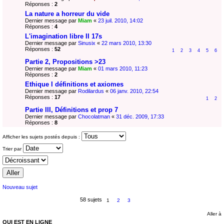
Réponses :
2
La nature a horreur du vide
Dernier message par
Miam
«
23 juil. 2010, 14:02
Réponses :
4
L'imagination libre II 17s
Dernier message par
Sinusix
«
22 mars 2010, 13:30
Réponses :
52
1
2
3
4
5
6
Partie 2, Propositions >23
Dernier message par
Miam
«
01 mars 2010, 11:23
Réponses :
2
Ethique I définitions et axiomes
Dernier message par
Rodilardus
«
06 janv. 2010, 22:54
Réponses :
17
1
2
Partie III, Définitions et prop 7
Dernier message par
Chocolatman
«
31 déc. 2009, 17:33
Réponses :
8
Afficher les sujets postés depuis :
Trier par
Nouveau sujet
58 sujets
1
2
3
Aller à
QUI EST EN LIGNE