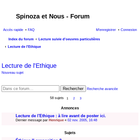
Spinoza et Nous - Forum
Accès rapide
FAQ
M’enregistrer
Connexion
Index du forum
Lecture suivie d'oeuvres particulières
Lecture de l'Ethique
ec
Lecture de l'Ethique
her
Nouveau sujet
ch
er
Rechercher
Recherche avancée
58 sujets
1
2
3
Annonces
Lecture de l'Ethique : à lire avant de poster ici.
Dernier message par
Henrique
«
02 nov. 2005, 16:48
Sujets