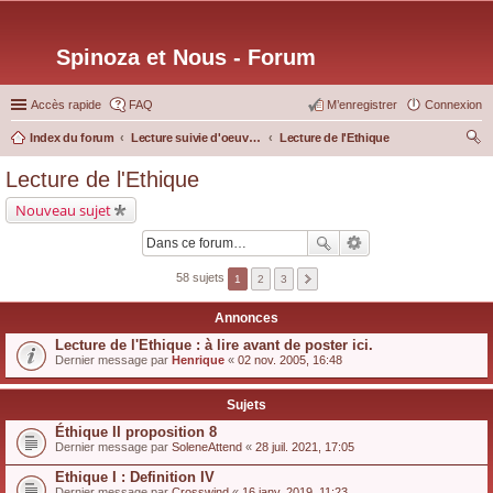
Spinoza et Nous - Forum
Accès rapide
FAQ
M’enregistrer
Connexion
Index du forum
Lecture suivie d'oeuvres particulières
Lecture de l'Ethique
ec
Lecture de l'Ethique
her
Nouveau sujet
ch
er
58 sujets
1
2
3
Annonces
Lecture de l'Ethique : à lire avant de poster ici.
Dernier message par
Henrique
«
02 nov. 2005, 16:48
Sujets
Éthique II proposition 8
Dernier message par
SoleneAttend
«
28 juil. 2021, 17:05
Ethique I : Definition IV
Dernier message par
Crosswind
«
16 janv. 2019, 11:23