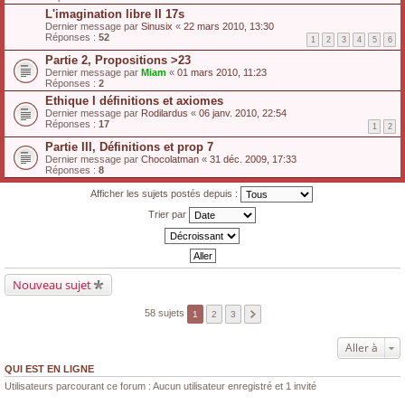
L'imagination libre II 17s
Dernier message par
Sinusix
«
22 mars 2010, 13:30
Réponses :
52
1
2
3
4
5
6
Partie 2, Propositions >23
Dernier message par
Miam
«
01 mars 2010, 11:23
Réponses :
2
Ethique I définitions et axiomes
Dernier message par
Rodilardus
«
06 janv. 2010, 22:54
Réponses :
17
1
2
Partie III, Définitions et prop 7
Dernier message par
Chocolatman
«
31 déc. 2009, 17:33
Réponses :
8
Afficher les sujets postés depuis :
Trier par
Nouveau sujet
58 sujets
1
2
3
Aller à
QUI EST EN LIGNE
Utilisateurs parcourant ce forum : Aucun utilisateur enregistré et 1 invité