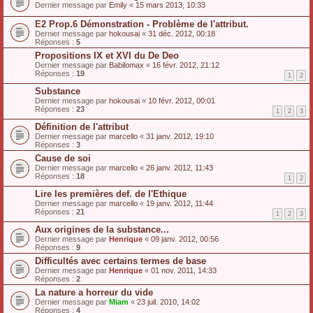
Dernier message par
Emily
«
15 mars 2013, 10:33
E2 Prop.6 Démonstration - Problème de l'attribut.
Dernier message par
hokousai
«
31 déc. 2012, 00:18
Réponses :
5
Propositions IX et XVI du De Deo
Dernier message par
Babilomax
«
16 févr. 2012, 21:12
Réponses :
19
1
2
Substance
Dernier message par
hokousai
«
10 févr. 2012, 00:01
Réponses :
23
1
2
3
Définition de l'attribut
Dernier message par
marcello
«
31 janv. 2012, 19:10
Réponses :
3
Cause de soi
Dernier message par
marcello
«
26 janv. 2012, 11:43
Réponses :
18
1
2
Lire les premières def. de l'Ethique
Dernier message par
marcello
«
19 janv. 2012, 11:44
Réponses :
21
1
2
3
Aux origines de la substance...
Dernier message par
Henrique
«
09 janv. 2012, 00:56
Réponses :
9
Difficultés avec certains termes de base
Dernier message par
Henrique
«
01 nov. 2011, 14:33
Réponses :
2
La nature a horreur du vide
Dernier message par
Miam
«
23 juil. 2010, 14:02
Réponses :
4