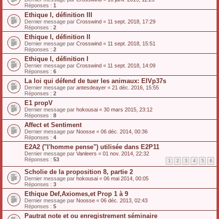
Réponses :
1
Ethique I, définition III
Dernier message par
Crosswind
«
11 sept. 2018, 17:29
Réponses :
2
Ethique I, définition II
Dernier message par
Crosswind
«
11 sept. 2018, 15:51
Réponses :
2
Ethique I, définition I
Dernier message par
Crosswind
«
11 sept. 2018, 14:09
Réponses :
6
La loi qui défend de tuer les animaux: EIVp37s
Dernier message par
antesdeayer
«
21 déc. 2016, 15:55
Réponses :
2
E1 propV
Dernier message par
hokousai
«
30 mars 2015, 23:12
Réponses :
8
Affect et Sentiment
Dernier message par
Noosse
«
06 déc. 2014, 00:36
Réponses :
4
E2A2 ("l'homme pense") utilisée dans E2P11
Dernier message par
Vanleers
«
01 nov. 2014, 22:32
Réponses :
53
1
2
3
4
5
6
Scholie de la proposition 8, partie 2
Dernier message par
hokousai
«
06 mai 2014, 00:05
Réponses :
3
Ethique Def,Axiomes,et Prop 1 à 9
Dernier message par
Noosse
«
06 déc. 2013, 02:43
Réponses :
5
Pautrat note et ou enregistrement séminaire