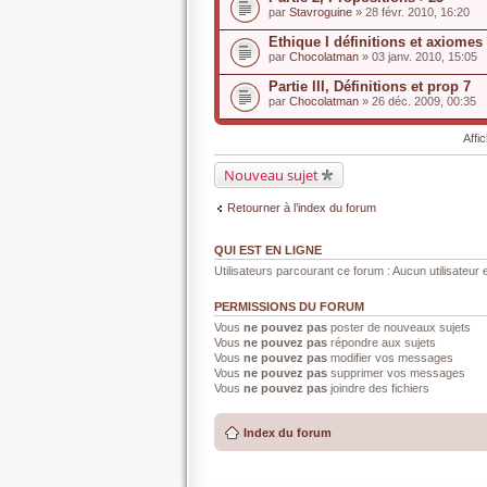
par
Stavroguine
» 28 févr. 2010, 16:20
Ethique I définitions et axiomes
par
Chocolatman
» 03 janv. 2010, 15:05
Partie III, Définitions et prop 7
par
Chocolatman
» 26 déc. 2009, 00:35
Affi
Nouveau sujet
Retourner à l’index du forum
QUI EST EN LIGNE
Utilisateurs parcourant ce forum : Aucun utilisateur e
PERMISSIONS DU FORUM
Vous
ne pouvez pas
poster de nouveaux sujets
Vous
ne pouvez pas
répondre aux sujets
Vous
ne pouvez pas
modifier vos messages
Vous
ne pouvez pas
supprimer vos messages
Vous
ne pouvez pas
joindre des fichiers
Index du forum