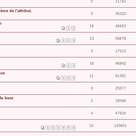
0
21782
me de l'attribut.
5
30320
o
19
49453
1
2
23
56678
1
2
3
3
17513
18
46942
1
2
que
21
61392
1
2
3
9
25577
 de base
2
18596
4
47916
52
143651
1
2
3
4
5
6