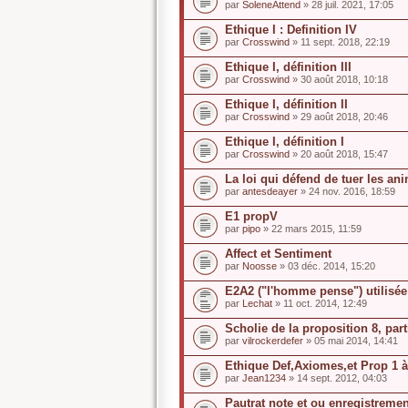
par
SoleneAttend
» 28 juil. 2021, 17:05
Ethique I : Definition IV
par
Crosswind
» 11 sept. 2018, 22:19
Ethique I, définition III
par
Crosswind
» 30 août 2018, 10:18
Ethique I, définition II
par
Crosswind
» 29 août 2018, 20:46
Ethique I, définition I
par
Crosswind
» 20 août 2018, 15:47
La loi qui défend de tuer les a
par
antesdeayer
» 24 nov. 2016, 18:59
E1 propV
par
pipo
» 22 mars 2015, 11:59
Affect et Sentiment
par
Noosse
» 03 déc. 2014, 15:20
E2A2 ("l'homme pense") utilisé
par
Lechat
» 11 oct. 2014, 12:49
Scholie de la proposition 8, part
par
vilrockerdefer
» 05 mai 2014, 14:41
Ethique Def,Axiomes,et Prop 1 à
par
Jean1234
» 14 sept. 2012, 04:03
Pautrat note et ou enregistreme