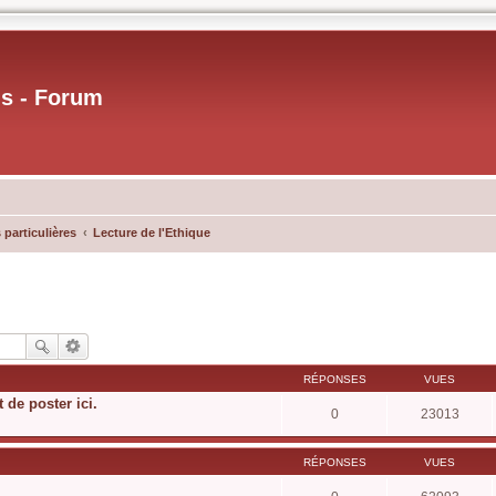
us - Forum
 particulières
Lecture de l'Ethique
RÉPONSES
VUES
t de poster ici.
0
23013
RÉPONSES
VUES