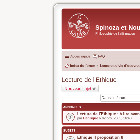
Spinoza et No
Philosophie de l'affirmation
Accès rapide
FAQ
Index du forum
Lecture suivie d'oeuvres
Lecture de l'Ethique
Nouveau sujet
ANNONCES
Lecture de l'Ethique : à lire avan
par
Henrique
» 02 nov. 2005, 16:48
SUJETS
Éthique II proposition 8