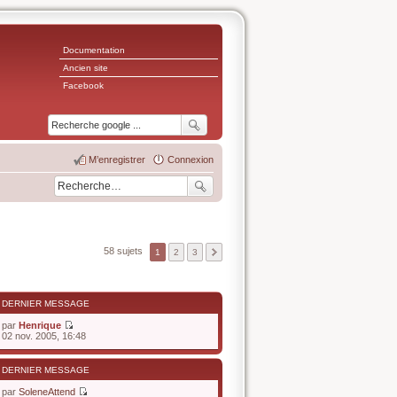
Documentation
Ancien site
Facebook
M’enregistrer
Connexion
58 sujets
1
2
3
DERNIER MESSAGE
par
Henrique
V
02 nov. 2005, 16:48
o
i
r
DERNIER MESSAGE
l
e
par
SoleneAttend