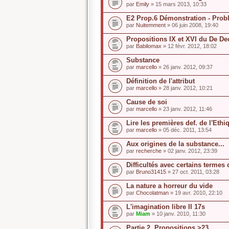
par
Emily
» 15 mars 2013, 10:33
E2 Prop.6 Démonstration - Problè
par
Nuitemment
» 06 juin 2008, 19:40
Propositions IX et XVI du De De
par
Babilomax
» 12 févr. 2012, 18:02
Substance
par
marcello
» 26 janv. 2012, 09:37
Définition de l'attribut
par
marcello
» 28 janv. 2012, 10:21
Cause de soi
par
marcello
» 23 janv. 2012, 11:46
Lire les premières def. de l'Ethi
par
marcello
» 05 déc. 2011, 13:54
Aux origines de la substance...
par
recherche
» 02 janv. 2012, 23:39
Difficultés avec certains termes
par
Bruno31415
» 27 oct. 2011, 03:28
La nature a horreur du vide
par
Chocolatman
» 19 avr. 2010, 22:10
L'imagination libre II 17s
par
Miam
» 10 janv. 2010, 11:30
Partie 2, Propositions >23