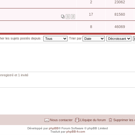
2
23062
17
81560
1
2
8
46069
cher les sujets postés depuis :
Trier par
nregistré et 1 invité
Nous contacter
L’équipe du forum
Supprimer les 
Développé par
phpBB
® Forum Software © phpBB Limited
Traduit par
phpBB-fr.com