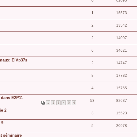
0
62093
1
15573
2
13542
2
14097
6
34621
nimaux: EIVp37s
2
14747
8
17782
4
15765
e dans E2P11
53
82637
1
2
3
4
5
6
ie 2
3
15523
 9
5
20978
nt séminaire