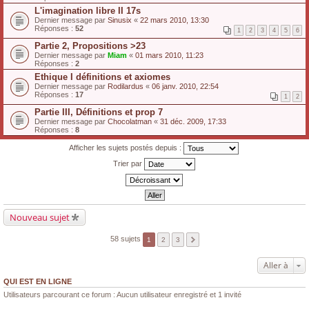
L'imagination libre II 17s
Dernier message par
Sinusix
«
22 mars 2010, 13:30
Réponses :
52
1
2
3
4
5
6
Partie 2, Propositions >23
Dernier message par
Miam
«
01 mars 2010, 11:23
Réponses :
2
Ethique I définitions et axiomes
Dernier message par
Rodilardus
«
06 janv. 2010, 22:54
Réponses :
17
1
2
Partie III, Définitions et prop 7
Dernier message par
Chocolatman
«
31 déc. 2009, 17:33
Réponses :
8
Afficher les sujets postés depuis :
Trier par
Nouveau sujet
58 sujets
1
2
3
Aller à
QUI EST EN LIGNE
Utilisateurs parcourant ce forum : Aucun utilisateur enregistré et 1 invité