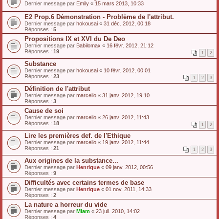
Dernier message par
Emily
«
15 mars 2013, 10:33
E2 Prop.6 Démonstration - Problème de l'attribut.
Dernier message par
hokousai
«
31 déc. 2012, 00:18
Réponses :
5
Propositions IX et XVI du De Deo
Dernier message par
Babilomax
«
16 févr. 2012, 21:12
Réponses :
19
1
2
Substance
Dernier message par
hokousai
«
10 févr. 2012, 00:01
Réponses :
23
1
2
3
Définition de l'attribut
Dernier message par
marcello
«
31 janv. 2012, 19:10
Réponses :
3
Cause de soi
Dernier message par
marcello
«
26 janv. 2012, 11:43
Réponses :
18
1
2
Lire les premières def. de l'Ethique
Dernier message par
marcello
«
19 janv. 2012, 11:44
Réponses :
21
1
2
3
Aux origines de la substance...
Dernier message par
Henrique
«
09 janv. 2012, 00:56
Réponses :
9
Difficultés avec certains termes de base
Dernier message par
Henrique
«
01 nov. 2011, 14:33
Réponses :
2
La nature a horreur du vide
Dernier message par
Miam
«
23 juil. 2010, 14:02
Réponses :
4