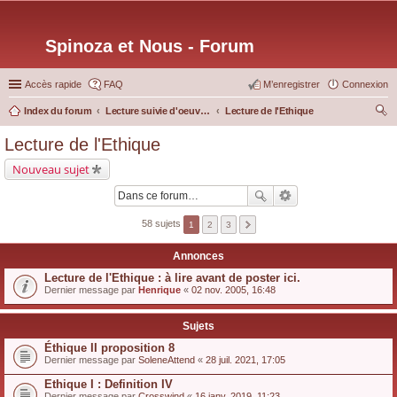
Spinoza et Nous - Forum
Accès rapide
FAQ
M’enregistrer
Connexion
Index du forum
Lecture suivie d'oeuvres particulières
Lecture de l'Ethique
ec
Lecture de l'Ethique
her
Nouveau sujet
ch
er
58 sujets
1
2
3
Annonces
Lecture de l'Ethique : à lire avant de poster ici.
Dernier message par
Henrique
«
02 nov. 2005, 16:48
Sujets
Éthique II proposition 8
Dernier message par
SoleneAttend
«
28 juil. 2021, 17:05
Ethique I : Definition IV
Dernier message par
Crosswind
«
16 janv. 2019, 11:23