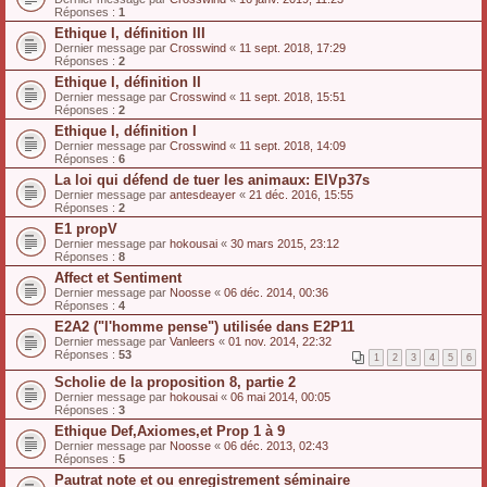
Réponses :
1
Ethique I, définition III
Dernier message par
Crosswind
«
11 sept. 2018, 17:29
Réponses :
2
Ethique I, définition II
Dernier message par
Crosswind
«
11 sept. 2018, 15:51
Réponses :
2
Ethique I, définition I
Dernier message par
Crosswind
«
11 sept. 2018, 14:09
Réponses :
6
La loi qui défend de tuer les animaux: EIVp37s
Dernier message par
antesdeayer
«
21 déc. 2016, 15:55
Réponses :
2
E1 propV
Dernier message par
hokousai
«
30 mars 2015, 23:12
Réponses :
8
Affect et Sentiment
Dernier message par
Noosse
«
06 déc. 2014, 00:36
Réponses :
4
E2A2 ("l'homme pense") utilisée dans E2P11
Dernier message par
Vanleers
«
01 nov. 2014, 22:32
Réponses :
53
1
2
3
4
5
6
Scholie de la proposition 8, partie 2
Dernier message par
hokousai
«
06 mai 2014, 00:05
Réponses :
3
Ethique Def,Axiomes,et Prop 1 à 9
Dernier message par
Noosse
«
06 déc. 2013, 02:43
Réponses :
5
Pautrat note et ou enregistrement séminaire